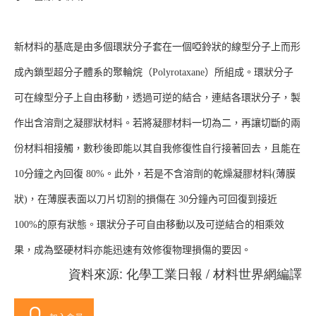
新材料的基底是由多個環狀分子套在一個啞鈴狀的線型分子上而形
成內鎖型超分子體系的聚輪烷（Polyrotaxane）所組成。環狀分子
可在線型分子上自由移動，透過可逆的結合，連結各環狀分子，製
作出含溶劑之凝膠狀材料。若將凝膠材料一切為二，再讓切斷的兩
份材料相接觸，數秒後即能以其自我修復性自行接著回去，且能在
10分鐘之內回復 80%。此外，若是不含溶劑的乾燥凝膠材料(薄膜
狀)，在薄膜表面以刀片切割的損傷在 30分鐘內可回復到接近
100%的原有狀態。環狀分子可自由移動以及可逆結合的相乘效
果，成為堅硬材料亦能迅速有效修復物理損傷的要因。
資料來源: 化學工業日報 / 材料世界網編譯