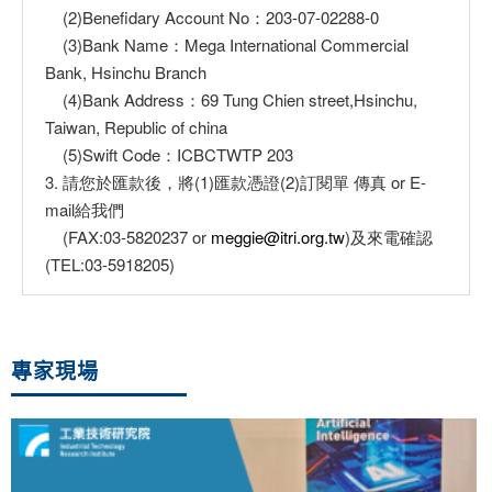
(2)Benefidary Account No：203-07-02288-0
(3)Bank Name：Mega International Commercial
Bank, Hsinchu Branch
(4)Bank Address：69 Tung Chien street,Hsinchu,
Taiwan, Republic of china
(5)Swift Code：ICBCTWTP 203
3. 請您於匯款後，將(1)匯款憑證(2)訂閱單 傳真 or E-
mail給我們
(FAX:03-5820237 or
meggie@itri.org.tw
)及來電確認
(TEL:03-5918205)
專家現場