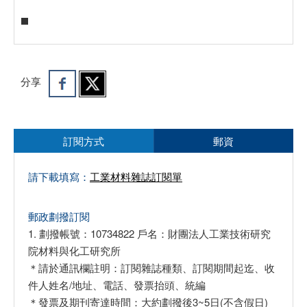
分享
訂閱方式
郵資
請下載填寫：
工業材料雜誌訂閱單
郵政劃撥訂閱
1. 劃撥帳號：10734822 戶名：財團法人工業技術研究
院材料與化工研究所
＊請於通訊欄註明：訂閱雜誌種類、訂閱期間起迄、收
件人姓名/地址、電話、發票抬頭、統編
＊發票及期刊寄達時間：大約劃撥後3~5日(不含假日)