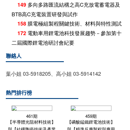
多向多路匯流結構之高C充放電蓄電器及
149
BTB高C充電裝置研發與試作
膜電極組製程關鍵技術、材料與特性測試
158
電動車用鋰電池科技發展趨勢－參加第十
172
二屆國際鋰電池研討會紀要
聯絡人
葉小姐 03-5918205、高小姐 03-5914142
熱門排行榜
461期
459期
【半導體光阻材料技術】
【磷酸錳鐵鋰電池技術】
與【結構陶瓷技術及產業
與【精準反應製程與應用