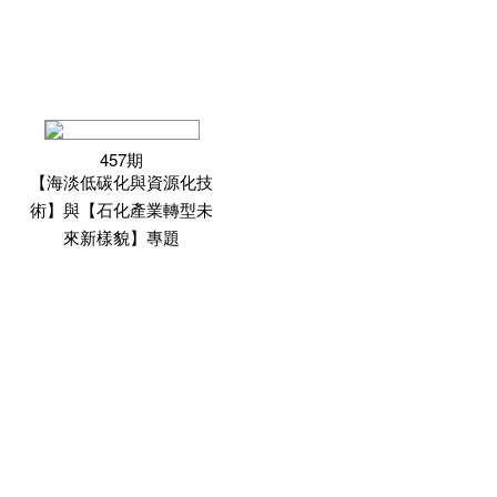
457期
【海淡低碳化與資源化技
術】與【石化產業轉型未
來新樣貌】專題