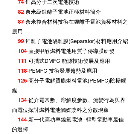
鋰高分子二次電池技術
74
奈米級鋰離子電池正極材料簡介
82
奈米複合材料技術在鋰離子電池負極材料之
87
應用
鋰離子電池隔離膜(Separator)材料應用介紹
99
直接甲醇燃料電池用質子傳導膜研發
104
可攜式DMFC 能源技術發展及應用
111
PEMFC 技術發展趨勢及應用
118
高分子電解質膜燃料電池(PEMFC)陰極觸
125
媒
從介電常數、溶解度參數、流變行為與界
134
面電位探討燃料電池觸媒漿料之分散現象
新一代高功率鎳氫電池─輕型電動車最佳
144
的選擇