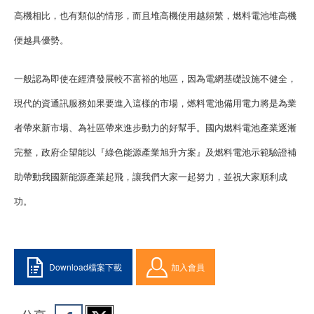
高機相比，也有類似的情形，而且堆高機使用越頻繁，燃料電池堆高機
便越具優勢。
一般認為即使在經濟發展較不富裕的地區，因為電網基礎設施不健全，
現代的資通訊服務如果要進入這樣的市場，燃料電池備用電力將是為業
者帶來新市場、為社區帶來進步動力的好幫手。國內燃料電池產業逐漸
完整，政府企望能以『綠色能源產業旭升方案』及燃料電池示範驗證補
助帶動我國新能源產業起飛，讓我們大家一起努力，並祝大家順利成
功。
Download檔案下載
加入會員