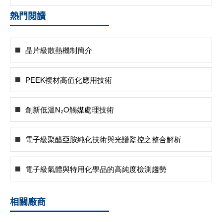
熱門閱讀
晶片級散熱機制簡介
PEEK複材高值化應用技術
創新低溫N₂O觸媒處理技術
電子級聚醯亞胺純化技術與光譜監控之整合解析
電子級氣體與特用化學品的高純度檢測趨勢
相關廠商