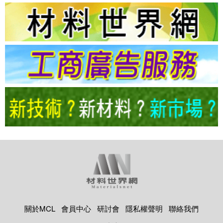
關於MCL
會員中心
研討會
隱私權聲明
聯絡我們