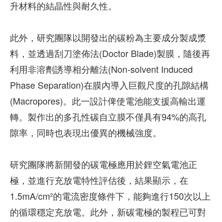
升材料的結晶性與耐久性。
此外，研究團隊以開發出的碳粉為主要成分製成漿
料，並透過刮刀塗佈法(Doctor Blade)製膜，隨後再
利用非溶劑誘導相分離法(Non-solvent Induced
Phase Separation)在膜內導入巨觀尺度的孔隙結構
(Macropores)。此一設計俾使電池能支援高輸出運
轉。製作出的多孔性碳自立膜不僅具有94%的高孔
隙率，同時也表現出優異的機械強度。
研究團隊將新開發的碳電極應用於鋰空氣電池正
極，並進行充放電特性評估後，結果顯示，在
1.5mA/cm²的電流密度條件下，能夠進行150次以上
的循環穩定充放電。此外，新碳電極的製程已可對