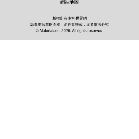
網站地圖
版權所有 材料世界網
請尊重智慧財產權，勿任意轉載，違者依法必究
© Materialsnet 2026. All rights reserved.