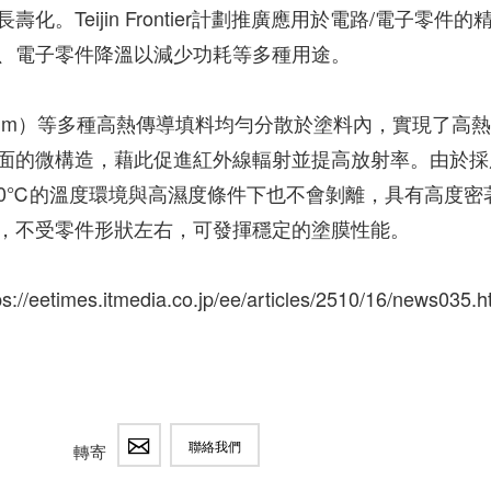
Teijin Frontier計劃推廣應用於電路/電子零件的
、電子零件降溫以減少功耗等多種用途。
5 μm）等多種高熱傳導填料均勻分散於塗料內，實現了高
面的微構造，藉此促進紅外線輻射並提高放射率。由於採
00℃的溫度環境與高濕度條件下也不會剝離，具有高度密
，不受零件形狀左右，可發揮穩定的塗膜性能。
//eetimes.itmedia.co.jp/ee/articles/2510/16/news035.h
聯絡我們
轉寄