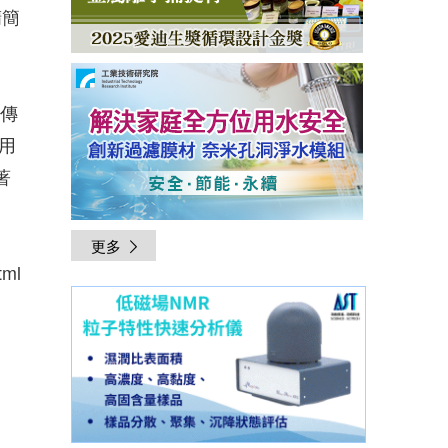
精簡
熱傳
用
著
更多
tml