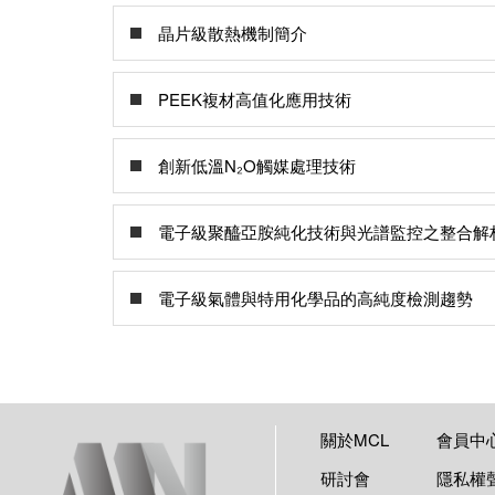
晶片級散熱機制簡介
PEEK複材高值化應用技術
創新低溫N₂O觸媒處理技術
電子級聚醯亞胺純化技術與光譜監控之整合解
電子級氣體與特用化學品的高純度檢測趨勢
關於MCL
會員中
研討會
隱私權