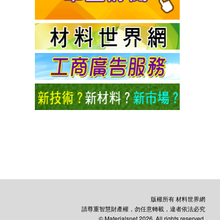
版權所有 材料世界網
請尊重智慧財產權，勿任意轉載，違者依法必究
© Materialsnet 2026. All rights reserved.