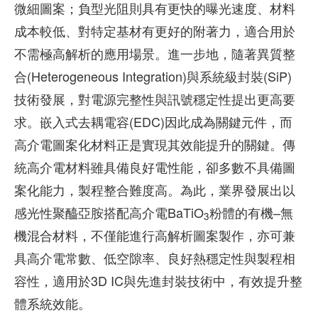
微細圖案；負型光阻則具有更快的曝光速度、材料
成本較低、對特定基材有更好的附著力，適合用於
不需極高解析的應用場景。進一步地，隨著異質整
合(Heterogeneous Integration)與系統級封裝(SiP)
技術發展，對電源完整性與訊號穩定性提出更高要
求。嵌入式去耦電容(EDC)因此成為關鍵元件，而
高介電圖案化材料正是實現其效能提升的關鍵。傳
統高介電材料雖具備良好電性能，卻多數不具備圖
案化能力，製程整合難度高。為此，業界發展出以
感光性聚醯亞胺搭配高介電BaTiO
粉體的有機–無
3
機混合材料，不僅能進行高解析圖案製作，亦可兼
具高介電常數、低空隙率、良好熱穩定性與製程相
容性，適用於3D IC與先進封裝技術中，有效提升整
體系統效能。