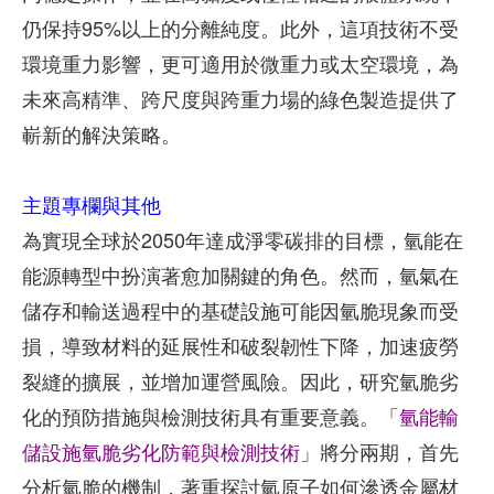
仍保持95%以上的分離純度。此外，這項技術不受
環境重力影響，更可適用於微重力或太空環境，為
未來高精準、跨尺度與跨重力場的綠色製造提供了
嶄新的解決策略。
主題專欄與其他
為實現全球於2050年達成淨零碳排的目標，氫能在
能源轉型中扮演著愈加關鍵的角色。然而，氫氣在
儲存和輸送過程中的基礎設施可能因氫脆現象而受
損，導致材料的延展性和破裂韌性下降，加速疲勞
裂縫的擴展，並增加運營風險。因此，研究氫脆劣
化的預防措施與檢測技術具有重要意義。「
氫能輸
儲設施氫脆劣化防範與檢測技術
」將分兩期，首先
分析氫脆的機制，著重探討氫原子如何滲透金屬材