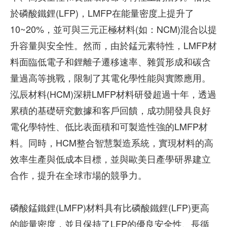
於磷酸鐵鋰(LFP)，LMFP在能量密度上提升了
10~20%，並可與三元正極材料(如：NCM)混合以提
升容量與安全性。然而，由於錳元素特性，LMFP材
料面臨低電子和鋰離子遷移速率、雜質形成和碳含
量過高等挑戰，限制了其電化學性能與實際應用。
泓辰材料(HCM)深耕LMFP材料研發超過十年，透過
累積的基礎研究數據和客戶回饋，成功開發具良好
電化學特性、低比表面積和可製造性強的LMFP材
料。同時，HCM整合智慧製造系統，實現材料的高
效率生產與低成本目標，並與歐美日產學研界建立
合作，提升在全球市場的競爭力。
磷酸錳鐵鋰(LMFP)材料具有比磷酸鐵鋰(LFP)更高
的能量密度，並且保持了LFP的優良安全性、長循