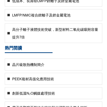
低成本、長壽命LMFP鋰離子及鋰金屬電池
LMFP/NMC複合鋰離子及鋰金屬電池
高分子離子液體技術突破，新型材料二氧化碳吸附容量
提升7倍
熱門閱讀
晶片級散熱機制簡介
PEEK複材高值化應用技術
創新低溫N₂O觸媒處理技術