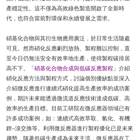
產穩定性。這不僅為高效綠色製造開啟了全新時
代，也符合當前對環保和永續發展之需求。
硝基化合物與其衍生物應用廣泛，於日常生活隨處
可見。然而硝化反應劇烈放熱、製程難以控制，直
至今日仍無法安全有效率地生產，使得製程碳排居
高不下。「
硝基化合物合成與低碳反應製程
」介紹
硝化反應方法與製程方式，討論個別優缺點並深入
介紹微反應進行連續式硝化提高生產效率的成功案
例，期許未來能透過微流道反應技術達成低碳、高
效率的生產目標。目前工研院在微反應器領域已有
許多成功案例，如：連續式高效萃取、氫化、有機
鋰–溴交換等。利用微反應器進行製程優化已是未來
趨勢，隨著低碳生產成為未來主流，微反應器在工