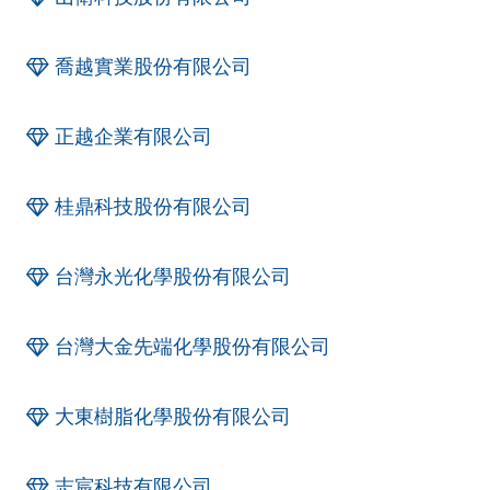
喬越實業股份有限公司
正越企業有限公司
桂鼎科技股份有限公司
台灣永光化學股份有限公司
台灣大金先端化學股份有限公司
大東樹脂化學股份有限公司
志宸科技有限公司