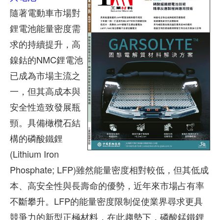
隨著電動車市場對
鋰電池能量密度需
求的持續提升，高
鎳鈷的NMC鋰電池
已成為市場主流之
一，但其高成本與
安全性造致發展瓶
頸。具備橄欖石結
構的磷酸鐵鋰
(Lithium Iron
Phosphate; LFP)雖然能量密度相對較低，但其低成
本、高安全性與長壽命的優勢，近年來市場占有率
不斷攀升。LFP的能量密度限制促使業界尋求更具
競爭力的新型正極材料，在此趨勢下，磷酸錳鐵鋰