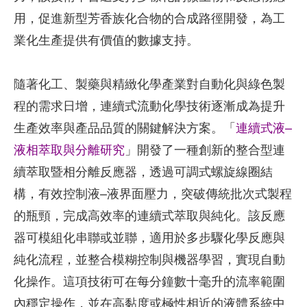
用，促進新型芳香族化合物的合成路徑開發，為工
業化生產提供有價值的數據支持。
隨著化工、製藥與精緻化學產業對自動化與綠色製
程的需求日增，連續式流動化學技術逐漸成為提升
生產效率與產品品質的關鍵解決方案。「
連續式液–
液相萃取與分離研究
」開發了一種創新的整合型連
續萃取暨相分離反應器，透過可調式螺旋線圈結
構，有效控制液–液界面壓力，突破傳統批次式製程
的瓶頸，完成高效率的連續式萃取與純化。該反應
器可模組化串聯或並聯，適用於多步驟化學反應與
純化流程，並整合模糊控制與機器學習，實現自動
化操作。這項技術可在每分鐘數十毫升的流率範圍
內穩定操作，並在高黏度或極性相近的液體系統中