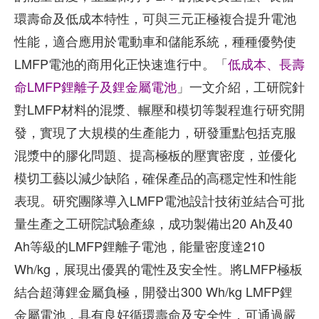
環壽命及低成本特性，可與三元正極複合提升電池
性能，適合應用於電動車和儲能系統，種種優勢使
LMFP電池的商用化正快速進行中。「
低成本、長壽
命LMFP鋰離子及鋰金屬電池
」一文介紹，工研院針
對LMFP材料的混漿、輾壓和模切等製程進行研究開
發，實現了大規模的生產能力，研發重點包括克服
混漿中的膠化問題、提高極板的壓實密度，並優化
模切工藝以減少缺陷，確保產品的高穩定性和性能
表現。研究團隊導入LMFP電池設計技術並結合可批
量生產之工研院試驗產線，成功製備出20 Ah及40
Ah等級的LMFP鋰離子電池，能量密度達210
Wh/kg，展現出優異的電性及安全性。將LMFP極板
結合超薄鋰金屬負極，開發出300 Wh/kg LMFP鋰
金屬電池，具有良好循環壽命及安全性，可通過嚴