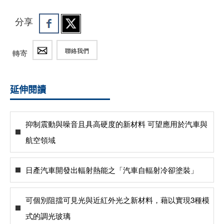
分享
聯絡我們
轉寄
延伸閱讀
抑制震動與噪音且具高硬度的新材料 可望應用於汽車與
航空領域
日產汽車開發出輻射熱能之「汽車自輻射冷卻塗裝」
可個別阻擋可見光與近紅外光之新材料，藉以實現3種模
式的調光玻璃