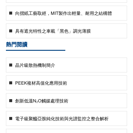
向摺紙工藝取經，MIT製作出輕量、耐用之結構體
具有遮光特性之車載「黑色」調光薄膜
熱門閱讀
晶片級散熱機制簡介
PEEK複材高值化應用技術
創新低溫N₂O觸媒處理技術
電子級聚醯亞胺純化技術與光譜監控之整合解析