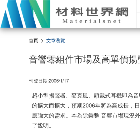
首頁
文章瀏覽
音響零組件市場及高單價揚
刊登日期:2006/1/17
超小型揚聲器、麥克風、頭戴式耳機即為音
的擴大而擴大，預期2006年將為高成長
應強大的需求。本為除彙整 音響市場現況
了說明。