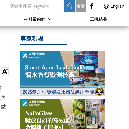
進階
English
材料最前線
工研精品
專家現場
場
以因
用做