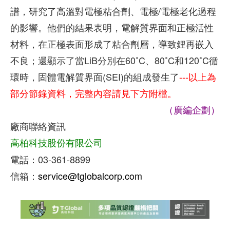
譜，研究了高溫對電極粘合劑、電極/電極老化過程
的影響。他們的結果表明，電解質界面和正極活性
材料，在正極表面形成了粘合劑層，導致鋰再嵌入
不良；還顯示了當LiB分別在60˚C、80˚C和120˚C循
環時，固體電解質界面(SEI)的組成發生了
---以上為
部分節錄資料，完整內容請見下方附檔。
（廣編企劃）
廠商聯絡資訊
高柏科技股份有限公司
電話：03-361-8899
信箱：
service@tglobalcorp.com