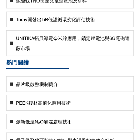
鈮酸鈦TNO快速充電鋰電池及材料
Toray開發出LiB低溫循環劣化評估技術
UNITIKA拓展導電奈米線應用，鎖定鋰電池與6G電磁遮
蔽市場
熱門閱讀
晶片級散熱機制簡介
PEEK複材高值化應用技術
創新低溫N₂O觸媒處理技術