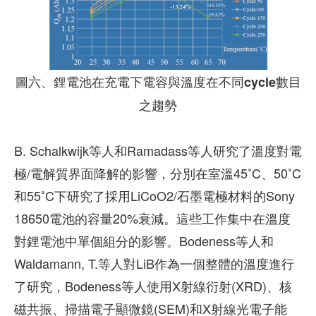
圖六、鋰電池在充電下電容與溫度在不同cycle數目
之趨勢
B. Schalkwijk等人和Ramadass等人研究了溫度對電
極/電解質界面降解的影響，分別在室溫45˚C、50˚C
和55˚C下研究了採用LiCoO2/石墨電極材料的Sony
18650電池的容量20%衰減。這些工作集中在溫度
對鋰電池中單個組分的影響。Bodeness等人和
Waldamann, T.等人對LiB作為一個整體的溫度進行
了研究，Bodeness等人使用X射線衍射(XRD)、核
磁共振、掃描電子顯微鏡(SEM)和X射線光電子能