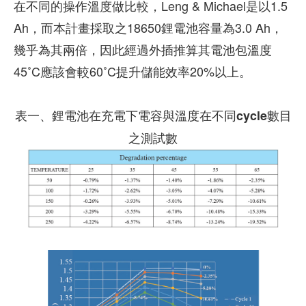
在不同的操作溫度做比較，Leng & Michael是以1.5
Ah，而本計畫採取之18650鋰電池容量為3.0 Ah，
幾乎為其兩倍，因此經過外插推算其電池包溫度
45˚C應該會較60˚C提升儲能效率20%以上。
表一、鋰電池在充電下電容與溫度在不同cycle數目
之測試數