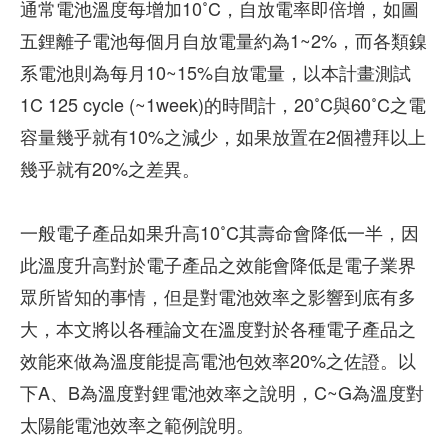
通常電池溫度每增加10˚C，自放電率即倍增，如圖
五鋰離子電池每個月自放電量約為1~2%，而各類鎳
系電池則為每月10~15%自放電量，以本計畫測試
1C 125 cycle (~1week)的時間計，20˚C與60˚C之電
容量幾乎就有10%之減少，如果放置在2個禮拜以上
幾乎就有20%之差異。
一般電子產品如果升高10˚C其壽命會降低一半，因
此溫度升高對於電子產品之效能會降低是電子業界
眾所皆知的事情，但是對電池效率之影響到底有多
大，本文將以各種論文在溫度對於各種電子產品之
效能來做為溫度能提高電池包效率20%之佐證。以
下A、B為溫度對鋰電池效率之說明，C~G為溫度對
太陽能電池效率之範例說明。