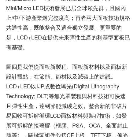
Mini/Micro LED技術發展已居全球領先群，且國內
上/中/下游產業鏈完整度高；再者兩大面板技術規格
共通性高，既能整合又適合獨立發展。更重要的
是，LCD+LED在提供未來彈性生產的利基型面板已
有基礎。
圖四是我們從面板新製程、面板新材料以及面板新
設計觀點，在節能、節材以及減碳上的建議。
LCD+LED以IJP或數位曝光(Digital Lithography
Technology; DLT)等無光罩製程與材料技術可快速
且彈性生產，達到節能減碳之效。整合新的非破片
易回收可拆解循環LCD面板材料與製程技術，如發
展可拆解的接著膠（框膠、PSA、OCA、全面封止
膠等），關鍵零組件包括CF上板、TFT下板、偏光