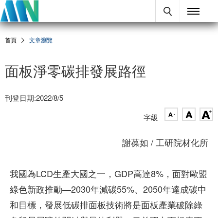
首頁
文章瀏覽
面板淨零碳排發展路徑
刊登日期:2022/8/5
字級
謝葆如 / 工研院材化所
我國為LCD生產大國之一，GDP高達8%，面對歐盟
綠色新政推動—2030年減碳55%、2050年達成碳中
和目標，發展低碳排面板技術將是面板產業破除綠