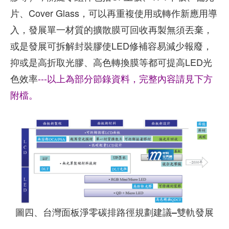
片、Cover Glass，可以再重複使用或轉作新應用導
入，發展單一材質的擴散膜可回收再製無須丟棄，
或是發展可拆解封裝膠使LED修補容易減少報廢，
抑或是高折取光膠、高色轉換膜等都可提高LED光
色效率
---以上為部分節錄資料，完整內容請見下方
附檔。
圖四、台灣面板淨零碳排路徑規劃建議–雙軌發展