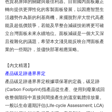
色貿易屏障的關鍵與最佳利器。目前國內面板廠正
轉向提供更彈性化的客製面板發展，以因應智慧生
活趨勢作為新的利基商機，來擺脫對岸大世代高產
能及超低價競爭，若能及早整合減碳技術將更可確
立台灣面板未來永續地位。面板減碳是一個大又深
且複雜化的議題，希望本文淺見能反映台灣面板產
業的一些期許，並儘快部署相應策略。
【內文精選】
產品碳足跡邊界界定
產品碳足跡邊界界定根據環保署的定義，碳足跡
(Carbon Footprint)指產品從生產、使用到廢棄或回
收整個階段中直接與間接產生的溫室氣體排放量。
一般以生命週期評估(Life-cycle Assessment; LCA)