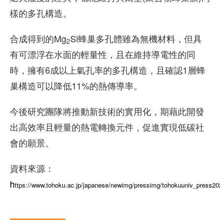
樣的多孔構造。
合成得到的Mg
Si蜂巢多孔體雖為無機材料，但具
2
有可漂浮在水面的輕量性，且在維持導電性的同
時，擁有6成以上氣孔率的多孔構造，且確認1層蜂
巢構造可以降低11%的熱傳導率。
今後研究團隊將推動新技術的實用化，期藉此開發
出高效率且輕量的熱電轉換元件，促進實現低碳社
會的願景。
資料來源：
h
ttps://www.tohoku.ac.jp/japanese/newimg/pressimg/tohokuuniv_press