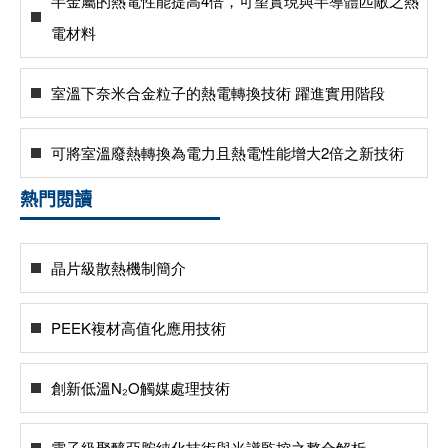
半金屬的熱電性能提高4倍，可望實現與半導體匹敵之熱
電材料
室溫下奈米合金粒子的熱電轉換技術 躍進實用階段
可將室溫廢熱轉換為電力且熱電性能增大2倍之新技術
熱門閱讀
晶片級散熱機制簡介
PEEK複材高值化應用技術
創新低溫N₂O觸媒處理技術
電子級聚醯亞胺純化技術與光譜監控之整合解析