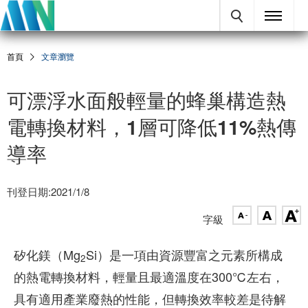
首頁
文章瀏覽
可漂浮水面般輕量的蜂巢構造熱
電轉換材料，1層可降低11%熱傳
導率
刊登日期:2021/1/8
字級
矽化鎂（Mg
Si）是一項由資源豐富之元素所構成
2
的熱電轉換材料，輕量且最適溫度在300℃左右，
具有適用產業廢熱的性能，但轉換效率較差是待解