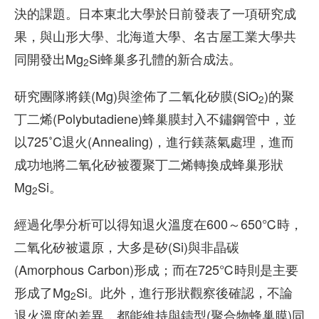
決的課題。日本東北大學於日前發表了一項研究成
果，與山形大學、北海道大學、名古屋工業大學共
同開發出Mg
Si蜂巢多孔體的新合成法。
2
研究團隊將鎂(Mg)與塗佈了二氧化矽膜(SiO
)的聚
2
丁二烯(Polybutadiene)蜂巢膜封入不鏽鋼管中，並
以725˚C退火(Annealing)，進行鎂蒸氣處理，進而
成功地將二氧化矽被覆聚丁二烯轉換成蜂巢形狀
Mg
Si。
2
經過化學分析可以得知退火溫度在600～650℃時，
二氧化矽被還原，大多是矽(Si)與非晶碳
(Amorphous Carbon)形成；而在725℃時則是主要
形成了Mg
Si。此外，進行形狀觀察後確認，不論
2
退火溫度的差異，都能維持與鑄型(聚合物蜂巢膜)同