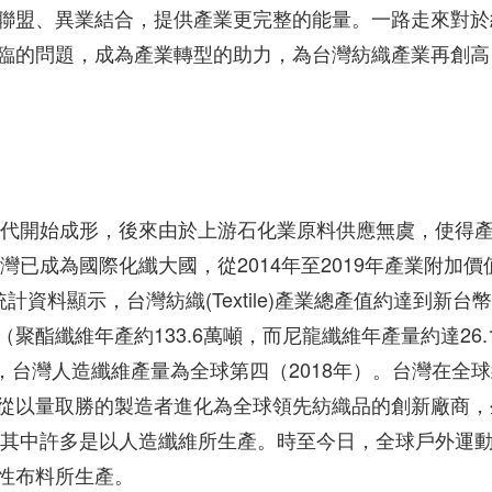
聯盟、異業結合，提供產業更完整的能量。一路走來對於
臨的問題，成為產業轉型的助力，為台灣紡織產業再創高
0年代開始成形，後來由於上游石化業原料供應無虞，使得
灣已成為國際化纖大國，從2014年至2019年產業附加價
計資料顯示，台灣紡織(Textile)產業總產值約達到新台幣
元（聚酯纖維年產約133.6萬噸，而尼龍纖維年產量約達26.
%，台灣人造纖維產量為全球第四（2018年）。台灣在全
從以量取勝的製造者進化為全球領先紡織品的創新廠商，
織產品，其中許多是以人造纖維所生產。時至今日，全球戶外運
能性布料所生產。