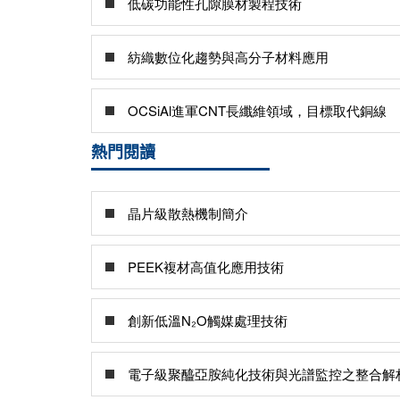
低碳功能性孔隙膜材製程技術
紡織數位化趨勢與高分子材料應用
OCSiAl進軍CNT長纖維領域，目標取代銅線
熱門閱讀
晶片級散熱機制簡介
PEEK複材高值化應用技術
創新低溫N₂O觸媒處理技術
電子級聚醯亞胺純化技術與光譜監控之整合解