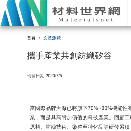
首頁
文章瀏覽
攜手產業共創紡織矽谷
刊登日期:2020/7/5
當國際品牌大廠已將旗下70%~80%機能
業，而是具高附加價值的科技產業。回顧工
原料、紡絲技術、染整至特化品等研發累積