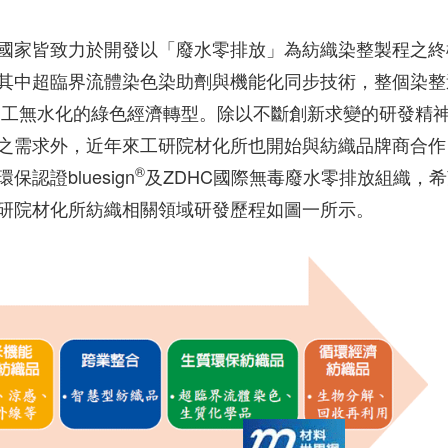
國家皆致力於開發以「廢水零排放」為紡織染整製程之終
其中超臨界流體染色染助劑與機能化同步技術，整個染整
加工無水化的綠色經濟轉型。除以不斷創新求變的研發精
之需求外，近年來工研院材化所也開始與紡織品牌商合作
®
證bluesign
及ZDHC國際無毒廢水零排放組織，
研院材化所紡織相關領域研發歷程如圖一所示。