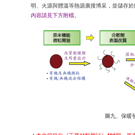
明、火源與體溫等熱源廣搜博采，並儲存於
內容請見下方附檔。
圖九、保暖