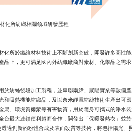
材化所紡織相關領域研發歷程
材化所於纖維材料技術上不斷創新突破，開發許多高性能
產品上，更可滿足國內外紡織廠商對素材、化學品之需求
用於紡絲後段加工製程，並串聯南緯、聚陽實業等數個產
光和吸熱機能紡織品，及以奈米靜電紡絲技術生產出可應
金屬、環境賀爾蒙等有害物質，用於隨身可攜式的淨水裝
全台最大連鎖便利超商合作，開發出「保暖發熱衣」並於
年更透過創新的粉體合成及表面改質等技術，將包括陽光、