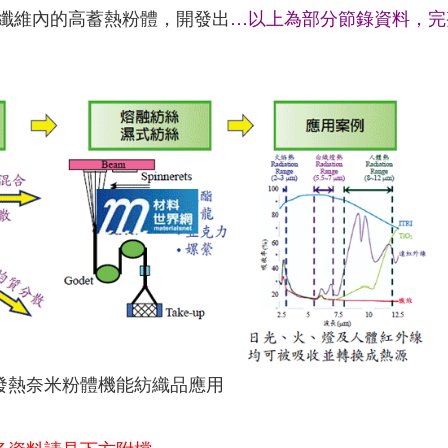
纖維內的高蓄熱粉體，開發出
…以上為部分節錄資料，完
發熱奈米粉體機能紡織品應用