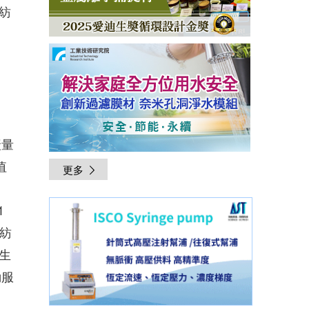
紡
產量
值
更多
1
球紡
生
動服