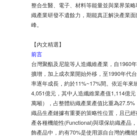
整合生醫、電子、材料等能量並與業界策略
織產業研發不遺餘力，期能真正解決產業面
峰。
【內文精選】
前言
台灣聚酯及尼龍等人造纖維產業，自196
擴增，加上成衣業開始外移，至1990年代台
率逐年成長，約於11%~17%間。依近年來統
4,051億元，其中人造纖維業產值1,114億
萬噸），占整體紡織產業產值比重為27.5
織品生產鏈據有重要的策略性位置，且已經
產各種機能性(Functional)與環保紡
飾產品中，約有70%是使用源自台灣的機