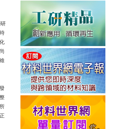
關研
時
化
尚
維
發
整
所
正