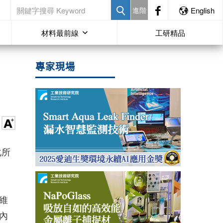
進階
English
材料最前線
工研精品
專家現場
化所
維
內