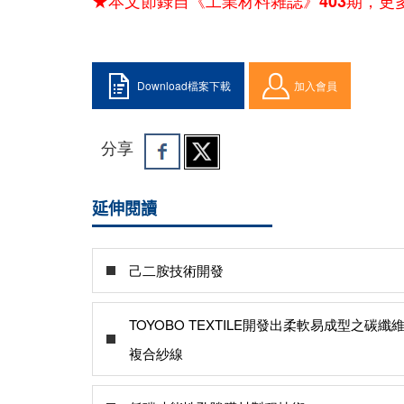
★本文節錄自《工業材料雜誌》403期，更
Download檔案下載
加入會員
分享
延伸閱讀
己二胺技術開發
TOYOBO TEXTILE開發出柔軟易成型之碳纖
複合紗線