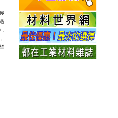
極
過
神，
，
希望