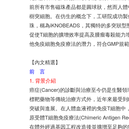
前所有市售磁珠產品都是圓球狀，然而人體
樹突細胞。在仿生的概念下，工研院成功製
珠，稱為iKNOBEADS，其獨特的多突
促使T細胞的擴增效率提高及腫瘤毒殺能力
他免疫細胞免疫療法的潛力，符合GMP規範的臨
【內文精選】
前 言
1. 背景介紹
癌症(Cancer)的診斷與治療至今仍是
標靶藥物等傳統治療方式外，近年來最受到矚目的研
突破與進展。在人體血液裡的免疫T細胞中，
原受體T細胞免疫療法(Chimeric Antigen R
在體外經過基因工程改造後並擴增至足夠的