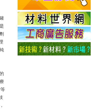
確
是
劑
理
純
的
療
P等
技
，