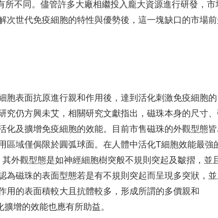
也有所不同。儘管許多大廠相繼投入龐大資源進行研發，市
解次世代免疫細胞的特性與優勢後，這一塊缺口的市場前
細胞表面抗原進行親和作用後，達到活化刺激免疫細胞的
研究仍方興未艾，相關研究文獻指出，磁珠本身的尺寸、
活化及擴增免疫細胞的效能。目前市售磁珠的外觀型態皆
用區域僅侷限於圓弧球面。在人體中活化T細胞效能最強
 Cells)，其外觀型態是如神經細胞樹突般不規則突起及皺摺，並
認為磁珠的表面型態若是有不規則突起而呈現多突狀，並
作用的表面積較大且抗體較多，形成所謂的多價親和
免疫細胞活化擴增的效能也應有所助益。