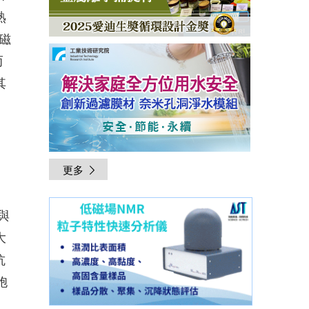
熟
磁
而
其
更多
與
大
抗
胞