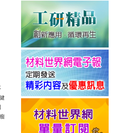
不
健
因
瘤