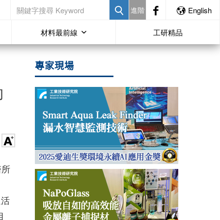
進階
English
材料最前線
工研精品
專家現場
的
醫所
過活
目