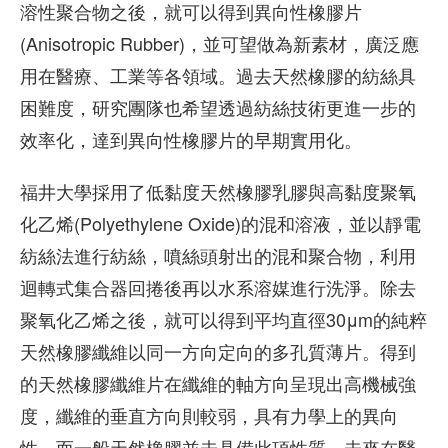
溶性聚合物之後，就可以得到異向性橡膠片
(Anisotropic Rubber)，並可望做為新素材，廣泛應
用在醫療、工業等各領域。過去天然橡膠的紡絲具
困難度，研究團隊也希望透過紡絲技術更進一步的
效率化，達到異向性橡膠片的早期實用化。
福井大學採用了低黏度天然橡膠乳膠與高黏度聚氧
化乙烯(Polyethylene Oxide)的混和溶液，並以靜電
紡絲法進行紡絲，噴絲頭射出的混和聚合物，利用
迴轉式集合器回捲後再以水系溶媒進行洗淨。除去
聚氧化乙烯之後，就可以得到平均直徑30μm的純粹
天然橡膠纖維以同一方向定向的多孔質薄片。得到
的天然橡膠纖維片在纖維的軸方向呈現出高機械強
度，纖維的垂直方向則較弱，具有力學上的異向
性，而一般天然橡膠並未具備此項性質。未來在醫