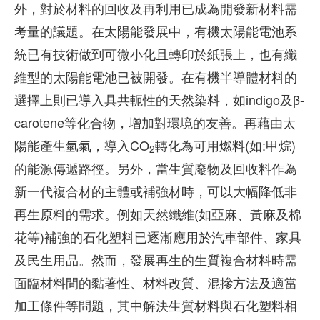
外，對於材料的回收及再利用已成為開發新材料需
考量的議題。在太陽能發展中，有機太陽能電池系
統已有技術做到可微小化且轉印於紙張上，也有纖
維型的太陽能電池已被開發。在有機半導體材料的
選擇上則已導入具共軛性的天然染料，如indigo及β-
carotene等化合物，增加對環境的友善。再藉由太
陽能產生氫氣，導入CO
轉化為可用燃料(如:甲烷)
2
的能源傳遞路徑。另外，當生質廢物及回收料作為
新一代複合材的主體或補強材時，可以大幅降低非
再生原料的需求。例如天然纖維(如亞麻、黃麻及棉
花等)補強的石化塑料已逐漸應用於汽車部件、家具
及民生用品。然而，發展再生的生質複合材料時需
面臨材料間的黏著性、材料改質、混摻方法及適當
加工條件等問題，其中解決生質材料與石化塑料相