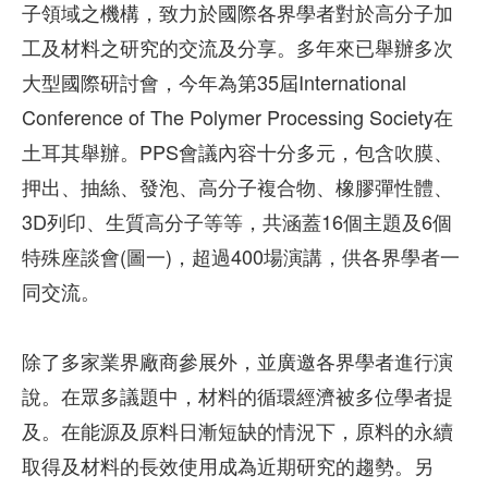
子領域之機構，致力於國際各界學者對於高分子加
工及材料之研究的交流及分享。多年來已舉辦多次
大型國際研討會，今年為第35屆International
Conference of The Polymer Processing Society在
土耳其舉辦。PPS會議內容十分多元，包含吹膜、
押出、抽絲、發泡、高分子複合物、橡膠彈性體、
3D列印、生質高分子等等，共涵蓋16個主題及6個
特殊座談會(圖一)，超過400場演講，供各界學者一
同交流。
除了多家業界廠商參展外，並廣邀各界學者進行演
說。在眾多議題中，材料的循環經濟被多位學者提
及。在能源及原料日漸短缺的情況下，原料的永續
取得及材料的長效使用成為近期研究的趨勢。另