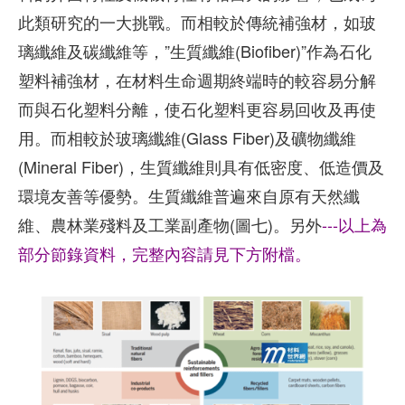
此類研究的一大挑戰。而相較於傳統補強材，如玻
璃纖維及碳纖維等，”生質纖維(Biofiber)”作為石化
塑料補強材，在材料生命週期終端時的較容易分解
而與石化塑料分離，使石化塑料更容易回收及再使
用。而相較於玻璃纖維(Glass Fiber)及礦物纖維
(Mineral Fiber)，生質纖維則具有低密度、低造價及
環境友善等優勢。生質纖維普遍來自原有天然纖
維、農林業殘料及工業副產物(圖七)。另外
---以上為
部分節錄資料，完整內容請見下方附檔。