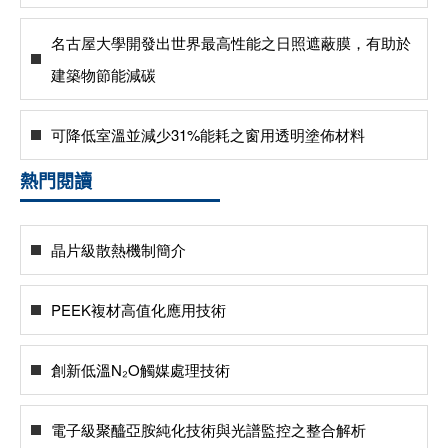
名古屋大學開發出世界最高性能之日照遮蔽膜，有助於
建築物節能減碳
可降低室溫並減少31%能耗之窗用透明塗佈材料
熱門閱讀
晶片級散熱機制簡介
PEEK複材高值化應用技術
創新低溫N₂O觸媒處理技術
電子級聚醯亞胺純化技術與光譜監控之整合解析