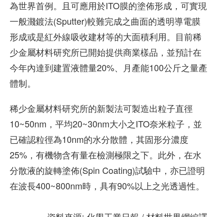
為世界首例。且可應用於ITO膜的塗佈形成，可實現
一般濺鍍法(Sputter)較難完成之曲面的透明導電膜
形成或是紅外線吸收建材等的大面積利用。目前稀
少金屬材料研究所已開始提供商業樣品，並預計在
今年內達到建置液體量20%、月產能100公斤之量產
體制。
稀少金屬材料研究所的新製法可製造出粒子直徑
10~50nm，平均20~30nm大小之ITO奈米粒子，並
已確認粒徑為10nm的水分散體，其固形分濃度
25%，有機物含有量在檢測極限之下。此外，在水
分散液的旋轉塗佈(Spin Coating)試驗中，亦已證明
在波長400~800nm時，具有90%以上之光透過性。
資料來源: 化學工業日報 / 材料世界網編譯