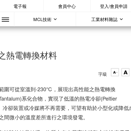
電子報
會員中心
登入/會員申請
MCL技術
工業材料雜誌
之熱電轉換材料
字級
圍可從室溫到-230℃，展現出高性能之熱電轉換
利用鉭(Tantalum)系化合物，實現了低溫的熱電冷卻(Peltier
可能。冷卻裝置或冷媒將不再需要，可望有助於小型化或降低
之間微小的溫度差所進行之環境發電。