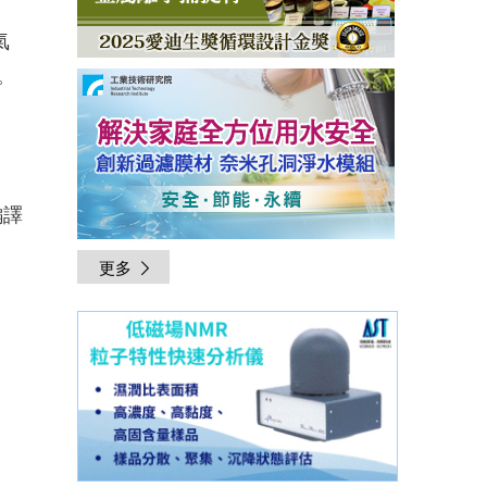
氣
。
編譯
更多