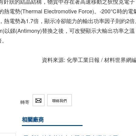
有針狀的結晶結構，物質中存在著高速移動之狄悅克電子
電勢(Thermal Electromotive Force)。-200℃時的電
)相等，熱電勢為1.7倍，顯示冷卻能力的輸出功率因子則約2倍
urium)以銻(Antimony)替換之後，可改變顯示大輸出功率之溫
倍。
資料來源: 化學工業日報 / 材料世界網
聯絡我們
轉寄
相關廠商