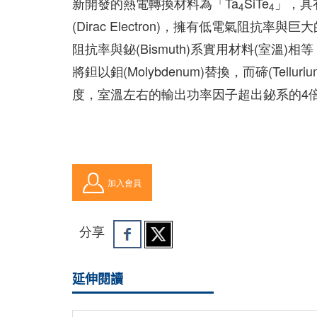
新開發的熱電轉換材料為「Ta
SiTe
」，具
4
4
(Dirac Electron)，擁有低電氣阻抗率與巨大的熱
阻抗率與鉍(Bismuth)系實用材料(室溫
將鉭以鉬(Molybdenum)替換，而碲(Tell
度，室溫左右的輸出功率因子超出鉍系的4
加入會員
分享
延伸閱讀