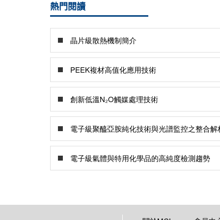
熱門閱讀
晶片級散熱機制簡介
PEEK複材高值化應用技術
創新低溫N₂O觸媒處理技術
電子級聚醯亞胺純化技術與光譜監控之整合解
電子級氣體與特用化學品的高純度檢測趨勢