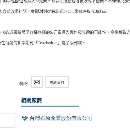
hyl』的手性配位基納入Si元素。可以在薄膜或薄板狀態下使用。不僅僅只是
導入方式改變的話，會觀測到從右旋光375nm變成左旋光363 nm。
次的成果驗證了各種各樣的Si元素導入製作發光體的可能性，今後將致
的化學期刊「Tetrahedron」電子版刊載。
聯絡我們
轉寄
相關廠商
台灣石原產業股份有限公司