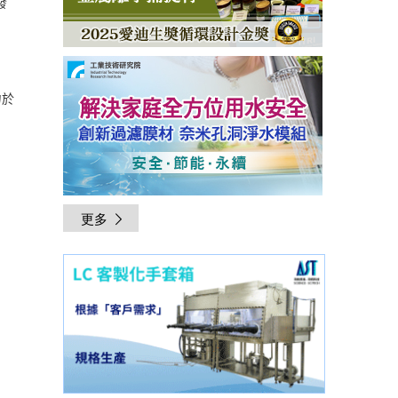
發
力於
更多