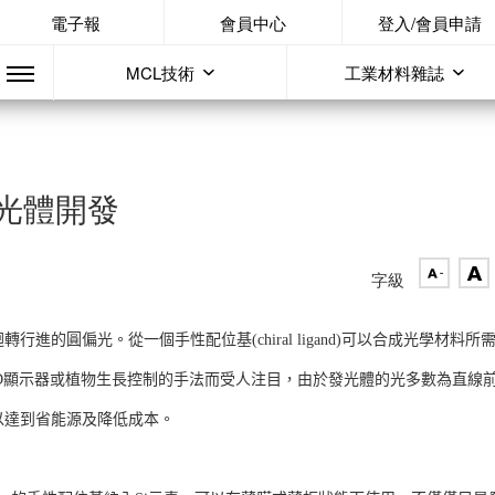
電子報
會員中心
登入/會員申請
MCL技術
工業材料雜誌
光體開發
字級
的圓偏光。從一個手性配位基(chiral ligand)可以合成光學材料所
ED顯示器或植物生長控制的手法而受人注目，由於發光體的光多數為直線
可以達到省能源及降低成本。