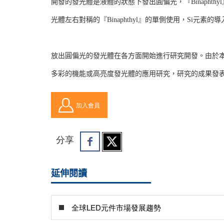
開發的發光體是液體的狀態下發出圓偏光，『Binapht
光體左右對稱的『Binaphthyl』的單側使用，Si元素的
放出圓偏光的發光體在各方面開始進行研究開發。由於本
多彩的機能或高亮度發光體的應用研究，研究的成果發表在荷蘭
加入會員
分享
延伸閱讀
全球LED元件市場發展趨勢