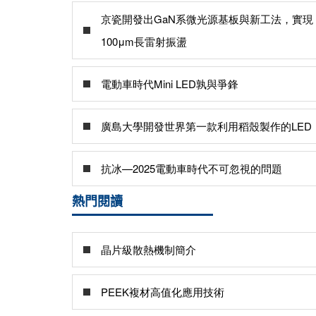
京瓷開發出GaN系微光源基板與新工法，實現
100μm長雷射振盪
電動車時代Mini LED孰與爭鋒
廣島大學開發世界第一款利用稻殼製作的LED
抗冰—2025電動車時代不可忽視的問題
熱門閱讀
晶片級散熱機制簡介
PEEK複材高值化應用技術