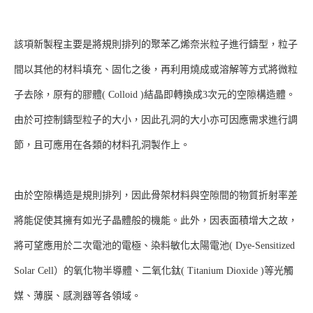
該項新製程主要是將規則排列的聚苯乙烯奈米粒子進行鑄型，粒子
間以其他的材料填充、固化之後，再利用燒成或溶解等方式將微粒
子去除，原有的膠體( Colloid )結晶即轉換成3次元的空隙構造體。
由於可控制鑄型粒子的大小，因此孔洞的大小亦可因應需求進行調
節，且可應用在各類的材料孔洞製作上。
由於空隙構造是規則排列，因此骨架材料與空隙間的物質折射率差
將能促使其擁有如光子晶體般的機能。此外，因表面積增大之故，
將可望應用於二次電池的電極、染料敏化太陽電池( Dye-Sensitized
Solar Cell）的氧化物半導體、二氧化鈦( Titanium Dioxide )等光觸
媒、薄膜、感測器等各領域。