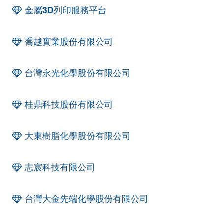
金屬3D列印服務平台
喬越實業股份有限公司
台灣永光化學股份有限公司
桂鼎科技股份有限公司
大東樹脂化學股份有限公司
志宸科技有限公司
台灣大金先端化學股份有限公司