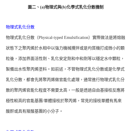
圖二、(a)物理式與(b)化學式乳化分散機制
物理式乳化分散
物理式乳化分散（Physical-typed Emulsification）實際做法是將熔融
狀態下之聚丙烯於水相中以強力機械攪拌或是均質機打成微小的顆
粒後，添加界面活性劑、乳化安定劑和中和劑等以穩定水中顆粒，
製備出水性聚丙烯塗料。如前述，不管物理式乳化分散或是化學式
乳化分散，都會先將聚丙烯做官能化處理，通常進行物理式乳化分
散的聚丙烯官能化程度不需要太高，一般是透過自由基接枝反應將
極性較高的官能基團/單體接枝於聚丙烯，常見的接枝單體有馬來
酸酐或具有羧酸基團的小分子。