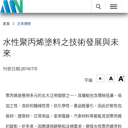
首頁
文章瀏覽
水性聚丙烯塗料之技術發展與未
來
刊登日期:2016/7/5
字級
聚丙烯是應用多元的五大泛用塑膠之一，其優點包含價格低廉、易
加工性、良好的機械性質、抗化學性、產品輕量化，因此於軟性包
裝材、建築材、日常用品、家用電器、汽車材料等都能見到聚丙烯
的蹤影。近年來，因應環保趨勢和法規要求，開發水性聚丙烯塗料