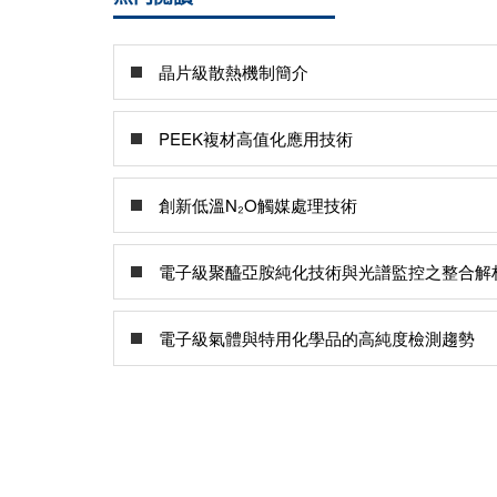
晶片級散熱機制簡介
PEEK複材高值化應用技術
創新低溫N₂O觸媒處理技術
電子級聚醯亞胺純化技術與光譜監控之整合解
電子級氣體與特用化學品的高純度檢測趨勢