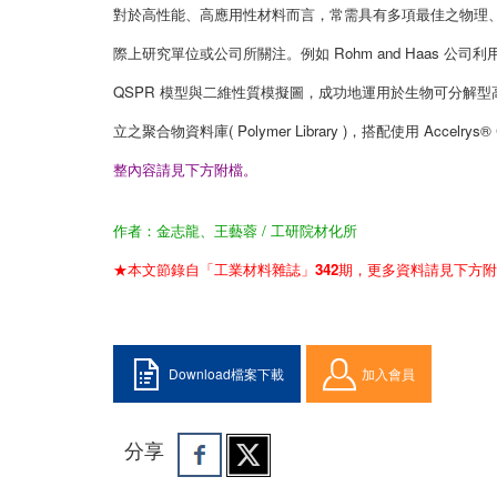
對於高性能、高應用性材料而言，常需具有多項最佳之物理
際上研究單位或公司所關注。例如 Rohm and Haas 公司利用分子拓樸( 
QSPR 模型與二維性質模擬圖，成功地運用於生物可分解型高分子( Bio
立之聚合物資料庫( Polymer Library )，搭配使用 Accelrys® 
整內容請見下方附檔。
作者：金志龍、王藝蓉 / 工研院材化所
★本文節錄自「工業材料雜誌」342期，更多資料請見下方
Download檔案下載
加入會員
分享