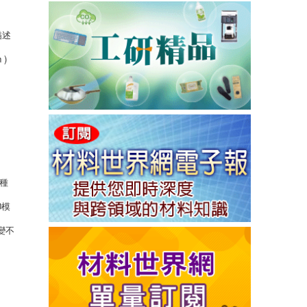
描述
 )
種
0模
改變不