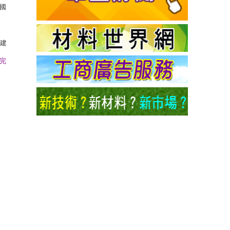
國
人建
完