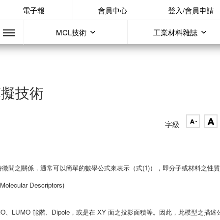
電子報
會員中心
登入/會員申請
MCL技術
工業材料雜誌
模擬技術
字級
特徵間之關係，通常可以簡單的數學公式來表示（式(1)），即分子或材料之性
(Molecular Descriptors)
LUMO 能階、Dipole，或是在 XY 面之投影面積等。因此，此模型之描述