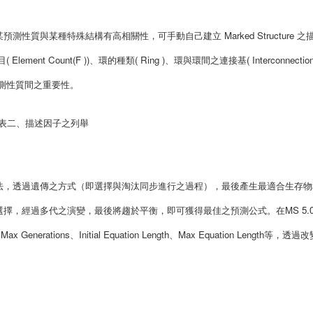
質與某種特殊結構有高相關性，可手動自己建立 Marked Structure 之
ent Count(F ))、環的種類( Ring )、環與環間之連接基( Interconnection
子與預測性質間之重要性。
表二、描述因子之列舉
法，透過遺傳之方式（即選擇與淘汰同步進行之過程），最後產生最適合生存物
擇，經過多代之演變，最後將趨於平衡，即可獲得最佳之預測公式。在MS 5.
ations、Initial Equation Length、Max Equation Length等，透過