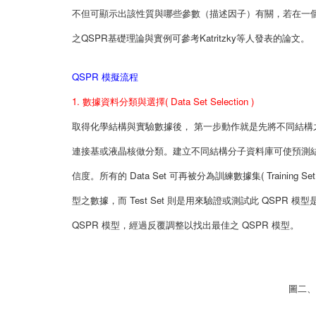
不但可顯示出該性質與哪些參數（描述因子）有關，若在一個
之QSPR基礎理論與實例可參考Katritzky等人發表的論文。
QSPR 模擬流程
1. 數據資料分類與選擇( Data Set Selection )
取得化學結構與實驗數據後， 第一步動作就是先將不同結構之分
連接基或液晶核做分類。建立不同結構分子資料庫可使預測結
信度。所有的 Data Set 可再被分為訓練數據集( Training Set
型之數據，而 Test Set 則是用來驗證或測試此 QSPR 模型是
QSPR 模型，經過反覆調整以找出最佳之 QSPR 模型。
圖二、