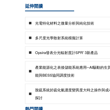
延伸閱讀
光電特化材料之微量分析與純化技術
多尺度光學散射系統模擬計算
Opsira發表分光輻射度計SPR' 3新產品
產業能源化之表後儲能系統應用─AI驅動的生
能與BESS協同調度技術
脫硫系統於硫化氫濃度變異度大時之操作與成
探討
熱門閱讀