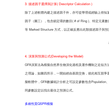
3. 描述因子選擇與計算( Descriptor Calculation )
除了上述軟體內建之描述因子外，亦可從學理或經驗上得知某預測性
因子（圖三），包含鎖定環的數目( # of Ring )、特定元素數目( Elem
等 Marked Structure 方式，以正確反應出此類描述因
4. 演算與預測公式(Developing the Model)
GFA演算法為模擬自然界生物演化過程及運作機制之近似方
之理論，如圖四所示，一開始經由基因交換，彼此相互競爭選
擬軟體中，GFA數據統計分析之可設定參數包含Population、Max Gener
同參數設定以找出最佳之預測公式。
多維性質QSPR模擬