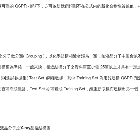
可靠的 QSPR 模型下，亦可協助我們預測不在公式內的新化合物性質數值，
子做分類( Grouping )，以化學結構相近者歸為一類，如液晶分子中常會以
構更為準確，一般來說，相近結構分子之資料庫至少需 25筆以上才具有一定
 )與測試數據集( Test Set )兩種數據，其中 Training Set 為用於建構 QSPR 
否可靠或穩健，Test Set 亦可變成 Training Set，經重新取樣而建構出另一個
液晶分子之X-ray晶格結構圖