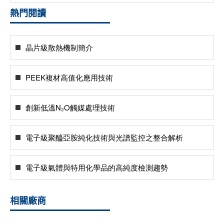
熱門閱讀
晶片級散熱機制簡介
PEEK複材高值化應用技術
創新低溫N₂O觸媒處理技術
電子級聚醯亞胺純化技術與光譜監控之整合解析
電子級氣體與特用化學品的高純度檢測趨勢
相關廠商