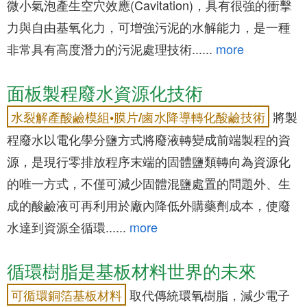
微小氣泡產生空穴效應(Cavitation)，具有很強的衝擊
力與自由基氧化力，可增強污泥的水解能力，是一種
非常具有高度潛力的污泥處理技術......
more
面板製程廢水資源化技術
將製
水裂解產酸鹼模組•膜片/鹵水降導轉化酸鹼技術
程廢水以電化學分鹽方式將廢液轉變成前端製程的資
源，是現行零排放程序末端的固體鹽類轉向為資源化
的唯一方式，不僅可減少固體混鹽處置的問題外、生
成的酸鹼液可再利用於廠內降低外購藥劑成本，使廢
水達到資源全循環......
more
循環樹脂是基板材料世界的未來
取代傳統環氧樹脂，減少電子
可循環銅箔基板材料