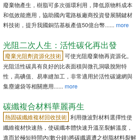
廢棄物產生，樹脂可多次循環利用，降低原物料成本
和低效能應用，協助國內電路板廠商投資發展關鍵材
料技術，提升我國銅箔基板產值50億台幣......
more
光阻二次人生：活性碳化再出發
可使光阻廢棄物再資源化。
廢棄光阻劑資源化技術
光阻活性碳具有良好的比表面積與微孔洞吸脫附特
性，高碘值、易車縫加工，非常適用於活性碳濾網與
集塵濾袋等相關應用......
more
碳纖複合材料華麗再生
利用微波對材料選擇性使
熱固碳纖維複材回收技術
纖維複材快速熱，使碳纖本體快速升溫至裂解溫度，
進而於極短時間內(數分鐘)將碳纖週遭之樹脂材料裂解