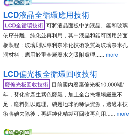
LCD液晶全循環應用技術
可將液晶面板中的液晶、銦和玻璃
LCD全循環技術
依序分離、純化並再利用，其中液晶和銦可回用於面
板製程；玻璃則以專利奈米化技術改質為玻璃奈米孔
洞材料，應用於重金屬廢水之吸附處理......
more
LCD偏光板全循環回收技術
目前國內廢棄偏光板10,000噸/
廢偏光板回收技術
年，焚化會產生紫色廢氣，加上全台掩埋場嚴重不
足，廢料難以處理。碘是地球的稀缺資源，透過本技
術將碘去除後，再經純化精製可回收再利用......
more