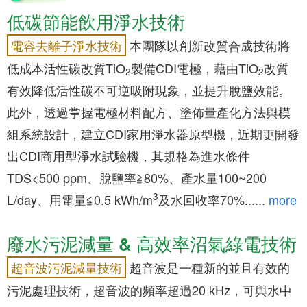
低碳節能飲用淨水技術
本團隊以創新改質合成技術將
電容去離子淨水技術
低成本活性碳改質TiO
製備CDI電極，藉由TiO
改質
2
2
有效降低活性碳不可逆吸附現象，並提升脫鹽效能。
此外，透過掌握電極材料配方、塗佈量產化方法與模
組系統設計，建立CDI家用淨水器原型機，近期更開發
出CDI商用型淨水試驗機，其規格為進水條件
TDS<500 ppm、脫鹽率≧80%、產水量100~200
3
L/day、用電量≦0.5 kWh/m
及水回收率70%......
more
廢水污泥減量 & 高效率沼氣綠電技術
超音波是一種新的並且有效的
超音波污泥減量技術
污泥處理技術，超音波的頻率超過20 kHz，可與水中