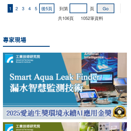
1
2
3
4
5
後5頁
到第
頁
共
106
頁
1052
筆資料
專家現場