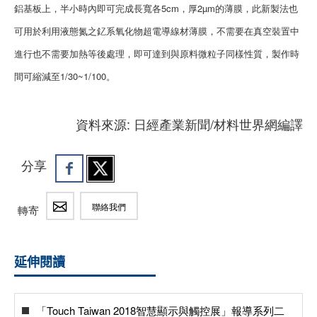
鋁基板上，半小時內即可完成長寬各5cm，厚2µm的薄膜，此新製法也
可用於利用液態氮之釔系氧化物超電導線材薄膜，不需要在真空裝置中
進行也不需要加熱等後處理，即可達到與原料微粒子同樣性質，製作時
間可縮減至1/30~1/100。
資料來源: 日經產業新聞/材料世界網編譯
分享
聯絡我們
轉寄
延伸閱讀
「Touch Taiwan 2018智慧顯示與觸控展」報導系列二