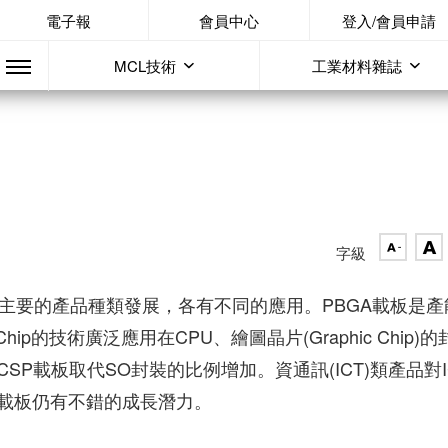
電子報
會員中心
登入/會員申請
MCL技術
工業材料雜誌
字級
ip三個主要的產品種類發展，各有不同的應用。PBGA載板是產
p的技術廣泛應用在CPU、繪圖晶片(Graphic Chip)的
品採用CSP載板取代SO封裝的比例增加。資通訊(ICT)類產品對I
C載板仍有不錯的成長潛力。