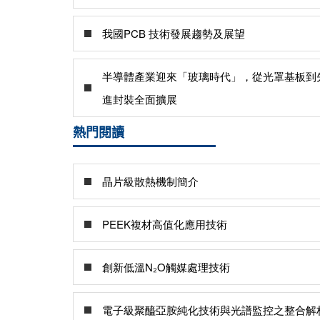
我國PCB 技術發展趨勢及展望
半導體產業迎來「玻璃時代」，從光罩基板到
進封裝全面擴展
熱門閱讀
晶片級散熱機制簡介
PEEK複材高值化應用技術
創新低溫N₂O觸媒處理技術
電子級聚醯亞胺純化技術與光譜監控之整合解