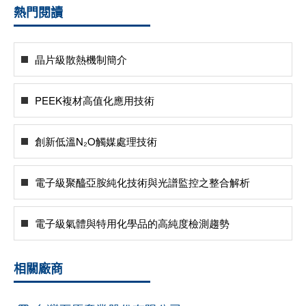
熱門閱讀
晶片級散熱機制簡介
PEEK複材高值化應用技術
創新低溫N₂O觸媒處理技術
電子級聚醯亞胺純化技術與光譜監控之整合解析
電子級氣體與特用化學品的高純度檢測趨勢
相關廠商