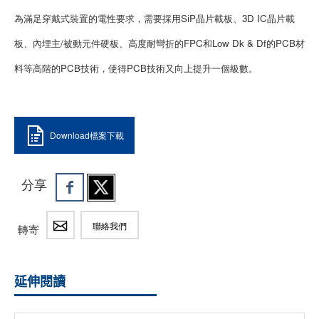
為滿足穿戴式裝置的電性要求，需要採用SiP晶片載板、3D IC晶片載
板、內埋主/被動元件硬板、高度耐彎折的FPC和Low Dk & Df的PCB材
料等高階的PCB技術，使得PCB技術又向上提升一個級數。
Download檔案下載
分享
聯絡我們
轉寄
延伸閱讀