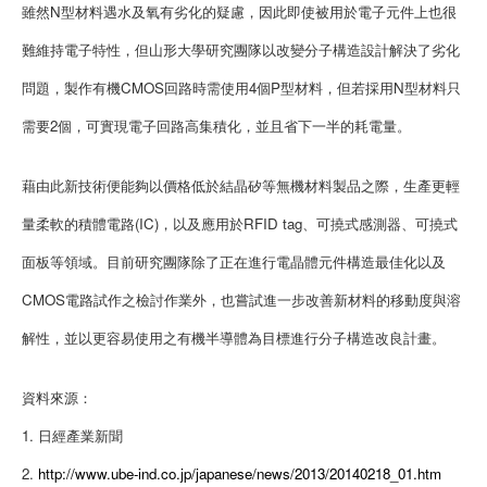
雖然N型材料遇水及氧有劣化的疑慮，因此即使被用於電子元件上也很
難維持電子特性，但山形大學研究團隊以改變分子構造設計解決了劣化
問題，製作有機CMOS回路時需使用4個P型材料，但若採用N型材料只
需要2個，可實現電子回路高集積化，並且省下一半的耗電量。
藉由此新技術便能夠以價格低於結晶矽等無機材料製品之際，生產更輕
量柔軟的積體電路(IC)，以及應用於RFID tag、可撓式感測器、可撓式
面板等領域。目前研究團隊除了正在進行電晶體元件構造最佳化以及
CMOS電路試作之檢討作業外，也嘗試進一步改善新材料的移動度與溶
解性，並以更容易使用之有機半導體為目標進行分子構造改良計畫。
資料來源：
1. 日經產業新聞
2.
http://www.ube-ind.co.jp/japanese/news/2013/20140218_01.htm