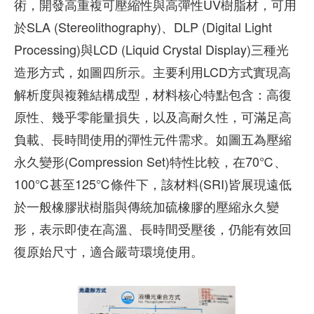
術，開發高重複可壓縮性與高彈性UV樹脂材，可用
於SLA (Stereolithography)、DLP (Digital Light
Processing)與LCD (Liquid Crystal Display)三種光
造形方式，如圖四所示。主要利用LCD方式實現高
解析度與複雜結構成型，材料核心特點包含：高復
原性、幾乎零能量損失，以及高耐久性，可滿足高
負載、長時間使用的彈性元件需求。如圖五為壓縮
永久變形(Compression Set)特性比較，在70℃、
100℃甚至125℃條件下，該材料(SRI)皆展現遠低
於一般橡膠狀樹脂與傳統加硫橡膠的壓縮永久變
形，表示即使在高溫、長時間受壓後，仍能有效回
復原始尺寸，適合嚴苛環境使用。