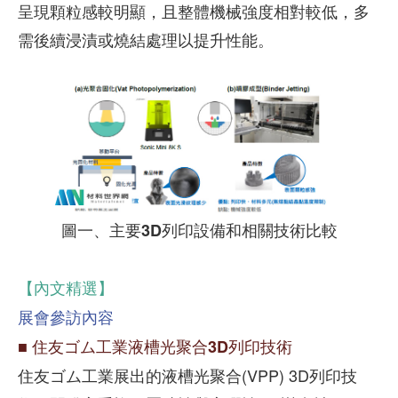
呈現顆粒感較明顯，且整體機械強度相對較低，多
需後續浸漬或燒結處理以提升性能。
圖一、主要3D列印設備和相關技術比較
【內文精選】
展會參訪內容
■ 住友ゴム工業液槽光聚合3D列印技術
住友ゴム工業展出的液槽光聚合(VPP) 3D列印技