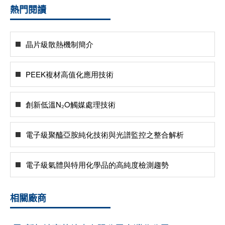
熱門閱讀
晶片級散熱機制簡介
PEEK複材高值化應用技術
創新低溫N₂O觸媒處理技術
電子級聚醯亞胺純化技術與光譜監控之整合解析
電子級氣體與特用化學品的高純度檢測趨勢
相關廠商