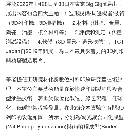
展於2026年1月28日至30日在東京Big Sight展出，
展出內容包含四大主軸：1.造形設備/周邊機器/技術
（3D列印機、3D掃描機）；2.材料（樹脂、金屬、
陶瓷、油墨、複合材料等）；3.評價和測定（各種
測試設備）；4.軟體（3D 圖形・造形軟體）。TCT
Japan自2019年開展，為日本最具影響力的3D列印
與積層製造展會。
筆者擔任工研院材化所數位材料印刷研究室技術經
理，本單位主要技術能量在於快速印刷製程與複合
型油墨技術，著重於數位化製造、綠色製程、低碳
化、低碳排製程等發展。在此簡介本實驗室有關3D
列印的設備如圖一所示，分別為(a)光聚合固化成型
(Vat Photopolymerization)與(b)噴膠成型(Binder