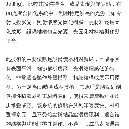
Jetting)。比較其設備特性、成品表現與優缺點，在
(a)光聚合固化系統中，利用特定波長的光源（如雷
射或投影光）照射液態光固化樹脂，使材料逐層固
化成形，設備結構包含光源、光固化材料槽與移動
平台。
此技術的主要優點是設備價格相對親民，且成品具
有表面平滑、細節解析度高、光滑紋理感低的特
色，非常適合製作外觀模型、精細結構或展示用原
型。另一類為(b)噴膠成型技術，其原理是將黏結劑
選擇性噴灑於粉末材料表面，使粉末層層黏結並逐
步堆疊成形。該系統的優點在於列印速度快、材料
選擇多元，且不受熔點與結晶點溫度限制，適合複
雜結構與功能性零件製作。不過，其成品表面通常