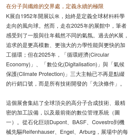
在分子與纖維的交界處，定義永續的極限
K展自1952年開展以來，始終是定義全球材料科學
走向的風向球。然而，走在2025年的展館中，筆者
感受到了一股與往年截然不同的氣氛。過去的K展，
追求的是更高模數、更強大的力學性能與更快的加
工循環；但在2025年，「循環經濟(Circular
Economy)」、「數位化(Digitalisation)」與「氣候
保護(Climate Protection)」三大主軸已不再是點綴
的行銷口號，而是所有技術開發的「先決條件」。
這個展會集結了全球頂尖的高分子合成技術、最精
密的加工設備，以及最前衛的數位管理系統（圖
一）。從石化巨頭Dupont、BASF、Covestro到機
械先驅Reifenhauser、Engel、Arburg，展場中的每