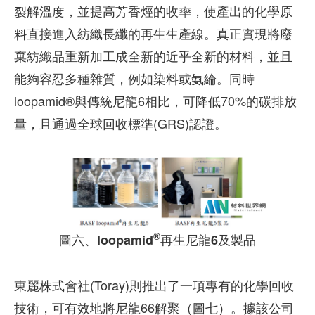
裂解溫度，並提高芳香烴的收率，使產出的化學原
料直接進入紡織長纖的再生生產線。真正實現將廢
棄紡織品重新加工成全新的近乎全新的材料，並且
能夠容忍多種雜質，例如染料或氨綸。同時
loopamid®與傳統尼龍6相比，可降低70%的碳排放
量，且通過全球回收標準(GRS)認證。
®
圖六、loopamid
再生尼龍6及製品
東麗株式會社(Toray)則推出了一項專有的化學回收
技術，可有效地將尼龍66解聚（圖七）。據該公司