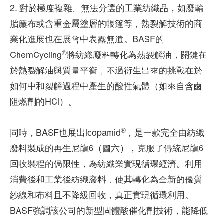
2. 對於極度複雜、無法分選的工業紡織品，如廢輪
胎簾布或含重金屬塗層的帳篷等，熱裂解技術的商
業化進展也在展會中表露無遺。BASF的
®
ChemCycling
將紡織廢料轉化為熱裂解油，關鍵在
於熱裂解油與質量平衡，不過衍生出來的挑戰在於
如何中和裂解過程中產生的酸性氣體（如來自含鹵
阻燃劑的HCl）。
®
同時，BASF也展出loopamid
，是一款完全由紡織
廢料製成的再生尼龍6（圖六），克服了傳統尼龍6
回收製程的侷限性，為紡織業實現循環經濟。利用
消費後和工業後紡織廢料，使其轉化為全新的優質
紗線和布料且不降級回收，真正實現循環利用。
BASF強調該公司的新型固體酸催化劑技術，能降低