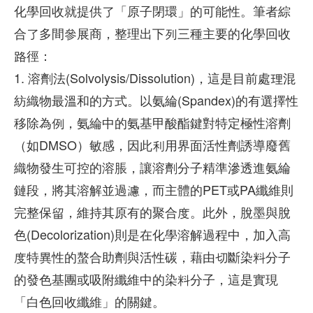
化學回收就提供了「原子閉環」的可能性。筆者綜
合了多間參展商，整理出下列三種主要的化學回收
路徑：
1. 溶劑法(Solvolysis/Dissolution)，這是目前處理混
紡織物最溫和的方式。以氨綸(Spandex)的有選擇性
移除為例，氨綸中的氨基甲酸酯鍵對特定極性溶劑
（如DMSO）敏感，因此利用界面活性劑誘導廢舊
織物發生可控的溶脹，讓溶劑分子精準滲透進氨綸
鏈段，將其溶解並過濾，而主體的PET或PA纖維則
完整保留，維持其原有的聚合度。此外，脫墨與脫
色(Decolorization)則是在化學溶解過程中，加入高
度特異性的螯合助劑與活性碳，藉由切斷染料分子
的發色基團或吸附纖維中的染料分子，這是實現
「白色回收纖維」的關鍵。