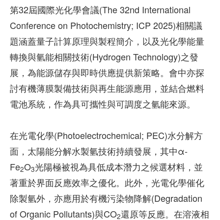
第32屆國際光化學會議(The 32nd International
Conference on Photochemistry; ICP 2025)相關議
題涵蓋量子計算原理與製程簡介，以及光化學能量
轉換與氫能相關技術(Hydrogen Technology)之發
展，為能源儲存與即時供應提供新策略。會中亦探
討有機薄膜製備技術與再生能源應用，並結合燃料
電池系統，作為具可攜性與可調度之氫能來源。
在光電化學(Photoelectrochemical; PEC)水分解方
面，太陽能分解水製氫技術持續發展，其中α-
Fe
O
光陽極被視為具低成本潛力之候選材料，並
2
3
著重於界面反應效率之優化。此外，光電化學催化
除製氫外，亦應用於有機污染物降解(Degradation
of Organic Pollutants)與CO
還原等反應。在溶液相
2