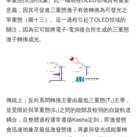
意義，因其可促進三重態激子有效轉換為可發光之
單重態（圖十三）。這一過程引起了OLED領域的
關注，因為它可能將電子-電洞復合所生成的三重態
激子轉換成光。
傳統上，反向系間轉換主要由最低三重態(T₁)主導，
並受限於與單重態(S₁)之間的能隙及較弱的自旋軌道
耦合，且整體過程通常遵循Kasha定則，即激發態
會迅速弛豫至最低激發態後，再參與發光或能量轉