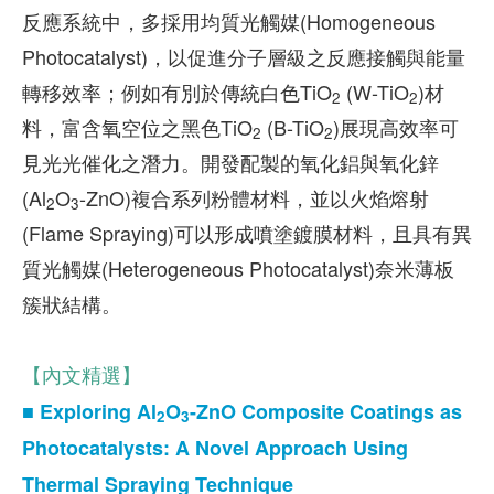
反應系統中，多採用均質光觸媒(Homogeneous
Photocatalyst)，以促進分子層級之反應接觸與能量
轉移效率；例如有別於傳統白色TiO
(W-TiO
)材
2
2
料，富含氧空位之黑色TiO
(B-TiO
)展現高效率可
2
2
見光光催化之潛力。開發配製的氧化鋁與氧化鋅
(Al
O
-ZnO)複合系列粉體材料，並以火焰熔射
2
3
(Flame Spraying)可以形成噴塗鍍膜材料，且具有異
質光觸媒(Heterogeneous Photocatalyst)奈米薄板
簇狀結構。
【內文精選】
■ Exploring Al
O
-ZnO Composite Coatings as
2
3
Photocatalysts: A Novel Approach Using
Thermal Spraying Technique