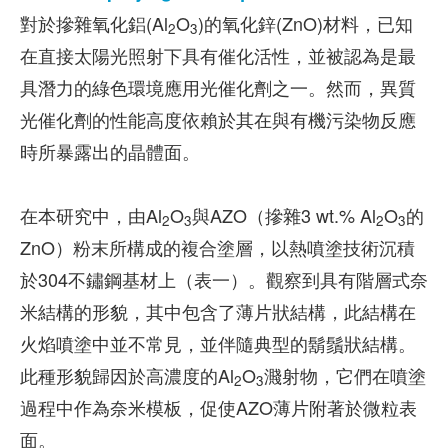
對於摻雜氧化鋁(Al
O
)的氧化鋅(ZnO)材料，已知
2
3
在直接太陽光照射下具有催化活性，並被認為是最
具潛力的綠色環境應用光催化劑之一。然而，異質
光催化劑的性能高度依賴於其在與有機污染物反應
時所暴露出的晶體面。
在本研究中，由Al
O
與AZO（摻雜3 wt.% Al
O
的
2
3
2
3
ZnO）粉末所構成的複合塗層，以熱噴塗技術沉積
於304不鏽鋼基材上（表一）。觀察到具有階層式奈
米結構的形貌，其中包含了薄片狀結構，此結構在
火焰噴塗中並不常見，並伴隨典型的鬍鬚狀結構。
此種形貌歸因於高濃度的Al
O
濺射物，它們在噴塗
2
3
過程中作為奈米模板，促使AZO薄片附著於微粒表
面。