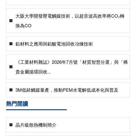
大阪大學開發壓電觸媒技術，以超音波高效率將CO₂轉
換為CO
鉛材料之應用與鉛酸電池回收冶煉技術
《工業材料雜誌》2026年7月號「材質智慧分選」與「稀
貴金屬循環回收...
3M低銥觸媒量產，推動PEM水電解低成本化與普及
熱門閱讀
晶片級散熱機制簡介