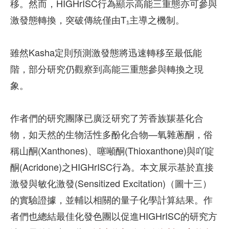
移。然而，HIGHrISC行為顯示高能三重態亦可參與
激發態轉換，突破傳統僅由T₁主導之機制。
雖然Kasha定則預測激發態將迅速轉移至最低能
階，部分研究仍觀察到高能三重態參與轉換之現
象。
作者們的研究團隊已廣泛研究了芳香族羰基化合
物，如天然的生物活性多酚化合物—氧雜蔥酮，俗
稱山酮(Xanthones)、噻噸酮(Thioxanthone)與吖啶
酮(Acridone)之HIGHrISC行為。本文展示基於直接
激發與敏化激發(Sensitized Excitation)（圖十三）
的實驗證據，並輔以相關的量子化學計算結果。作
者們也總結最佳化發色團以促進HIGHrISC的研究方