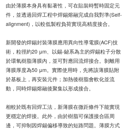
由於薄膜本身具有黏著性，可在貼裝時暫時固定元
件，並透過回焊工程中焊錫熔融完成自我對準(Self-
alignment)，以較低製程負荷實現高精度接合。
新開發的焊錫封裝薄膜應用異向性導電膜(ACF)技
術，粒徑約20 μm、以錫-鉍系為主的焊錫粒子分散
於環氧樹脂薄膜內，並可對應回流焊接合。剝離用
薄膜厚度為50 μm。實際使用時，先將該薄膜貼附
於基板上，再安裝元件；加熱後樹脂會軟化並流
動，同時焊錫熔融後聚集以形成接合。
相較於既有回焊工法，新薄膜在微距條件下能實現
更穩定的焊接。此外，由於樹脂可保護接合區周
邊，可抑制因焊錫偏移導致的短路問題。薄膜方式