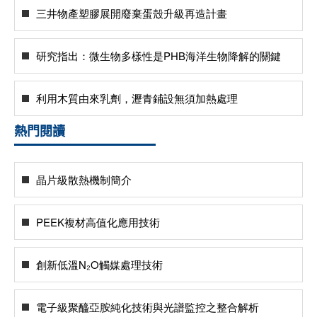
三井物產塑膠展開廢棄蛋殼升級再造計畫
研究指出：微生物多樣性是PHB海洋生物降解的關鍵
利用木質由來乳劑，瀝青鋪設無須加熱處理
熱門閱讀
晶片級散熱機制簡介
PEEK複材高值化應用技術
創新低溫N₂O觸媒處理技術
電子級聚醯亞胺純化技術與光譜監控之整合解析