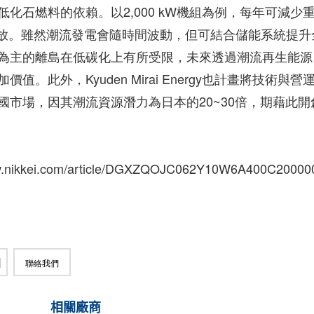
化石燃料的依賴。以2,000 kW機組為例，每年可減少
CO₂排放。雖然潮流發電會隨時間波動，但可結合儲能系統提升
為主的離島在低碳化上有所受限，未來透過潮流再生能源
此外，Kyuden Mirai Energy也計畫將技術與營
市場，因其潮流資源潛力為日本的20~30倍，期藉此開
.nikkei.com/article/DGXZQOJC062Y10W6A400C20000
聯絡我們
相關廠商