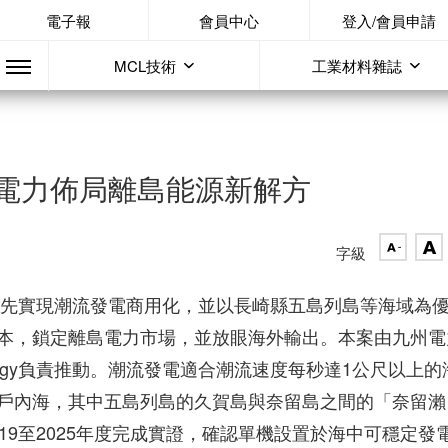
電子報
會員中心
登入/會員申請
MCL技術
工業材料雜誌
電力佈局離島能源新解方
字級
本率先實現潮流發電商用化，並以長崎縣五島列島等海域為
本，鎖定離島電力市場，並放眼海外輸出。本案由九州電
 Energy負責推動。潮流發電適合潮流速度每秒達1公尺以上的
戶內海，其中五島列島的久賀島與奈留島之間的「奈留瀨
19至2025年度完成實證，確認單機設置於海中可穩定發