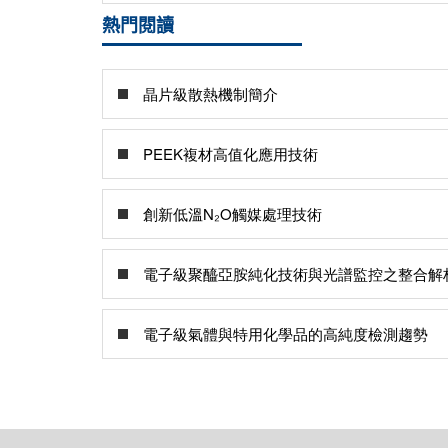
熱門閱讀
晶片級散熱機制簡介
PEEK複材高值化應用技術
創新低溫N₂O觸媒處理技術
電子級聚醯亞胺純化技術與光譜監控之整合解
電子級氣體與特用化學品的高純度檢測趨勢