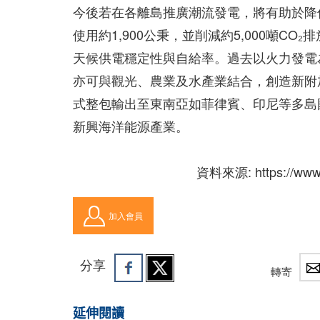
今後若在各離島推廣潮流發電，將有助於降低
使用約1,900公秉，並削減約5,000噸
天候供電穩定性與自給率。過去以火力發電
亦可與觀光、農業及水產業結合，創造新附加價值。
式整包輸出至東南亞如菲律賓、印尼等多島國
新興海洋能源產業。
資料來源: https://www
加入會員
分享
轉寄
延伸閱讀