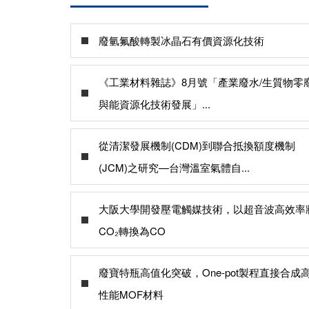
廢氫氟酸轉製冰晶石有價資源化技術
《工業材料雜誌》8月號「產業廢水/生質物零
與能資源化技術發展」...
從清潔發展機制(CDM)到聯合抵換額度機制
(JCM)之研究—台灣溫室氣體自...
大阪大學開發壓電觸媒技術，以超音波高效率
CO₂轉換為CO
廢寶特瓶高值化突破，One-pot製程直接合成
性能MOF材料