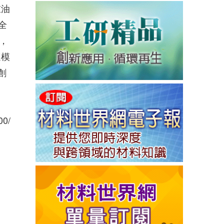
重油
全
，
運模
創
00/