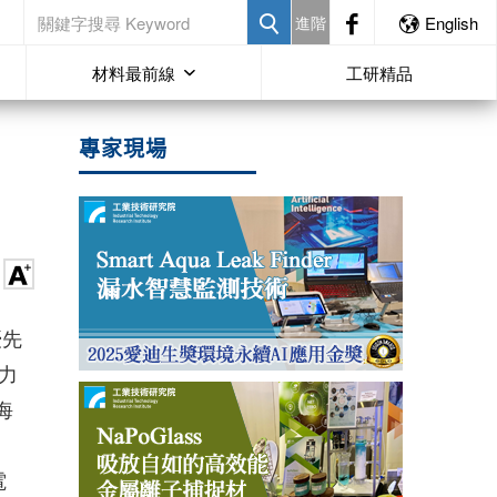
進階
English
材料最前線
工研精品
專家現場
優先
力
海
電