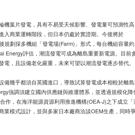
輪機葉片發電，具有不易受天候影響、發電量可預測性高
進入商業運轉階段，但日本仍處於實證期。今後將於
化後規劃採多機組「發電場(Farm)」形式，每台機組容量約
Mirai Energy評估，潮流發電可成為離島重要新電源。目前
發電，且設備老化嚴重，未來可望以潮流發電逐步替代。
設備幾乎都須自英國進口，導致試算發電成本相較於離島
i Energy強調須建立國內供應鏈與維運體系，並透過規模化降
展開產學官合作，在海洋能源資源利用推進機構(OEA-J)之下成立「
商業模式設計，並與多家日本廠商洽談OEM生產，同時