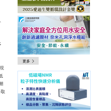
、
多
更多
現
低
潮
爭取