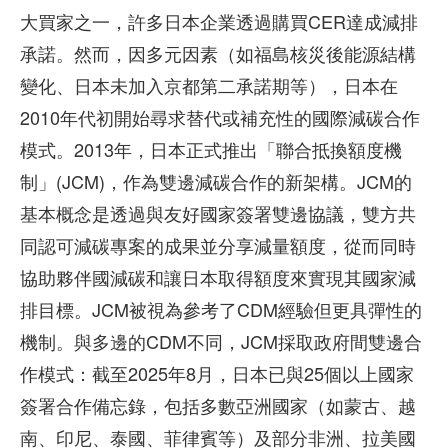
大買家之一，許多日本企業透過購買CER達成減排
承諾。然而，因多元因素（如福島核災後能源結構
變化、日本未加入京都第二承諾期等），日本在
2010年代初開始尋求替代或補充性的國際減碳合作
模式。2013年，日本正式推出「聯合抵換額度機
制」(JCM)，作為雙邊減碳合作的新架構。JCM的
基本概念是透過與友好國家簽署雙邊協議，雙方共
同認可減碳專案的成果並分享減量額度，從而同時
協助夥伴國減碳和讓日本取得額度來實現其國家減
排目標。JCM被視為參考了CDM經驗但更具彈性的
機制。與多邊的CDM不同，JCM採取政府間雙邊合
作模式：截至2025年8月，日本已與25個以上國家
簽署合作備忘錄，包括多數亞洲國家（如蒙古、越
南、印尼、泰國、菲律賓等）及部分非洲、拉美國