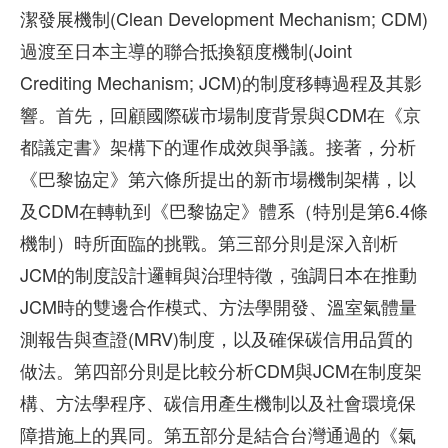
潔發展機制(Clean Development Mechanism; CDM)
過渡至日本主導的聯合抵換額度機制(Joint
Crediting Mechanism; JCM)的制度移轉過程及其影
響。首先，回顧國際碳市場制度背景與CDM在《京
都議定書》架構下的運作成效與爭議。接著，分析
《巴黎協定》第六條所提出的新市場機制架構，以
及CDM在轉軌到《巴黎協定》體系（特別是第6.4條
機制）時所面臨的挑戰。第三部分則是深入剖析
JCM的制度設計邏輯與治理特徵，強調日本在推動
JCM時的雙邊合作模式、方法學開發、溫室氣體量
測報告與查證(MRV)制度，以及確保碳信用品質的
做法。第四部分則是比較分析CDM與JCM在制度架
構、方法學程序、碳信用產生機制以及社會環境保
障措施上的異同。第五部分是結合台灣通過的《氣