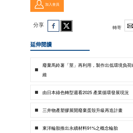
加入會員
分享
轉寄
延伸閱讀
廢棄馬鈴薯「莖」再利用，製作出低環境負荷
維
由日本綠色轉型週看2025 產業循環發展現況
三井物產塑膠展開廢棄蛋殼升級再造計畫
東洋輪胎推出永續材料91%之概念輪胎