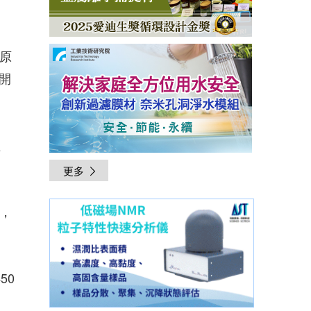
的原
開
理
更多
果，
450