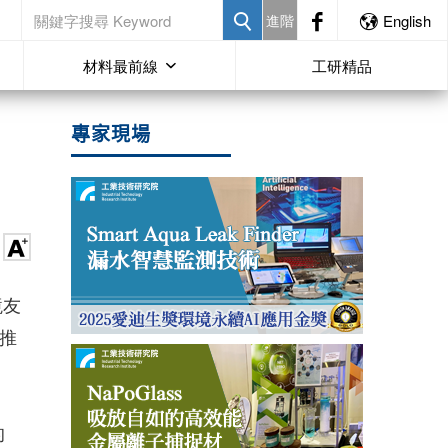
進階
English
材料最前線
工研精品
專家現場
境友
，推
的