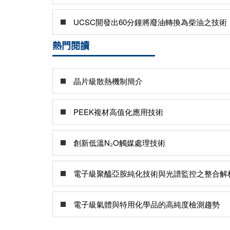
UCSC開發出60分鐘將廢油轉換為柴油之技術
熱門閱讀
晶片級散熱機制簡介
PEEK複材高值化應用技術
創新低溫N₂O觸媒處理技術
電子級聚醯亞胺純化技術與光譜監控之整合解
電子級氣體與特用化學品的高純度檢測趨勢