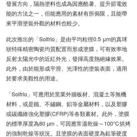
發展方向，隔熱塗料也成為因應酷暑、提升節電效
能的方法之一，但能應用的素材有所侷限，且能帶
來平滑塗裝外觀的材料也較少。
此次推出的「Solfrio」是由平均粒徑0.5 μm的真球
狀特殊精密陶瓷均質配置而形成塗膜，可有效率地
反射太陽光中的近紅外光，發揮高度熱絕緣效果。
此外，由於能形成平滑、光澤性的塗裝表面，適用
於要求美觀性的用途。
「Solfrio」可應用於窯業外牆板材、混凝土等無機
材料，或是鐵、不鏽鋼、鋁等金屬材料，以及塑膠
或碳纖維強化塑膠(CFRP)等各類素材。此外，塗膜
的標準厚度為80 µm，可因應常溫乾燥～100℃烘烤
的強制乾燥等狀況。且塗膜的表面硬度為鉛筆硬度