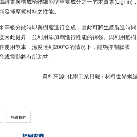
素與構成植物細胞壁重要成分之一的木質素(Lignin)
能發揮摩擦材料之性能。
米等級分散時即與樹脂進行合成，因此可將生產製造時間
度因此提昇，並利用添加劑進行性能的補強。與利用酚樹
在使用煞車，溫度達到200℃的情況下，能夠抑制膨脹
聲音或震動將有所助益。
資料來源: 化學工業日報 / 材料世界網
聯絡我們
相關廠商