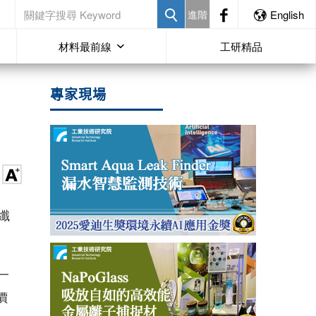
進階
English
材料最前線
工研精品
專家現場
米纖
一
價