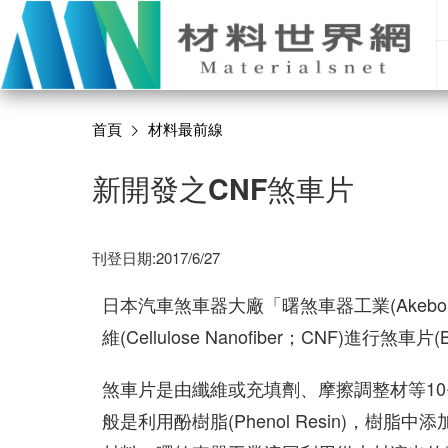
首頁
材料最前線
新開發之CNF煞車片
刊登日期:2017/6/27
日本汽車煞車器大廠「曙煞車器工業(Akebono B
維(Cellulose Nanofiber；CNF)進行煞車片
煞車片是由纖維或充填劑、摩擦調整材等10
般是利用酚樹脂(Phenol Resin)，樹