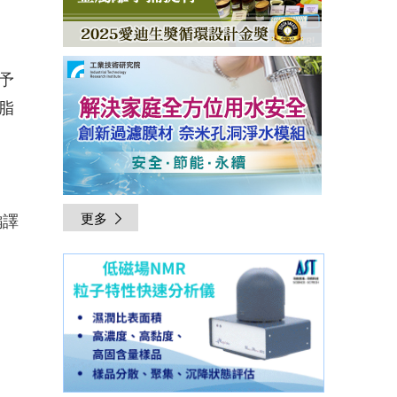
，
予
脂
編譯
更多