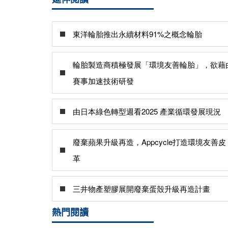
東洋輪胎推出永續材料91%之概念輪胎
輪胎製造商積極發展「環境友善輪胎」，欲藉
賽事加速技術研發
由日本綠色轉型週看2025 產業循環發展現況
廢棄蘋果升級再造，Appcycle打造環境友善皮
革
三井物產塑膠展開廢棄蛋殼升級再造計畫
熱門閱讀