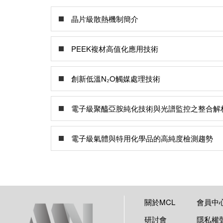
晶片級散熱機制簡介
PEEK複材高值化應用技術
創新低溫N₂O觸媒處理技術
電子級聚醯亞胺純化技術與光譜監控之整合解
電子級氣體與特用化學品的高純度檢測趨勢
關於MCL
會員中
研討會
隱私權