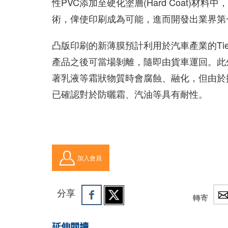
性PVC添加至硬化塗層(Hard Coat)
術，俾使印刷成為可能，進而開發出業界第
凸版印刷的新薄膜預計利用於汽車產業的Tier
產品之後可當場剝離，隨即由貨車運回。此
著乳液等霜狀物質時會腐蝕、融化，但由於
已確認對於防曬霜、汽油等具有耐性。
加入會員
分享
轉寄
延伸閱讀