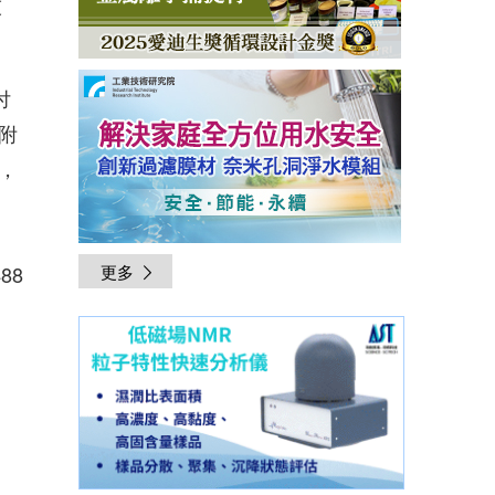
技
付
附
，
488
更多