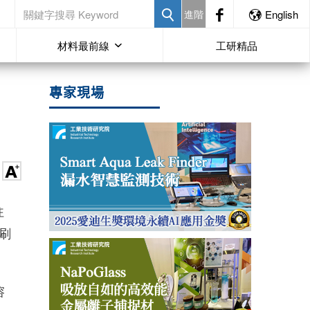
進階
English
材料最前線
工研精品
專家現場
往
刷
溶