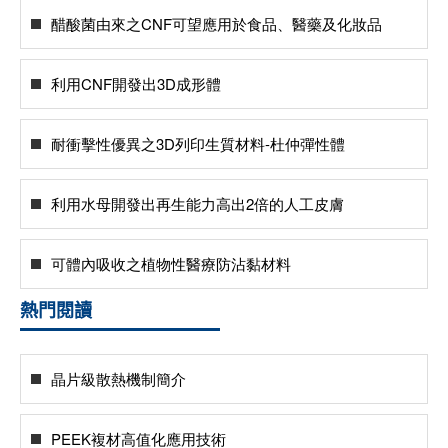
醋酸菌由來之CNF可望應用於食品、醫藥及化妝品
利用CNF開發出3D成形體
耐衝擊性優異之3D列印生質材料-杜仲彈性體
利用水母開發出再生能力高出2倍的人工皮膚
可體內吸收之植物性醫療防沾黏材料
熱門閱讀
晶片級散熱機制簡介
PEEK複材高值化應用技術