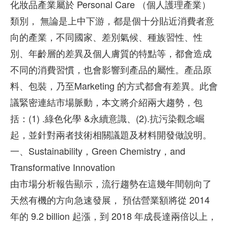
化妝品產業屬於 Personal Care （個人護理產業）
類別， 無論是上中下游，都是個十分貼近消費者意
向的產業，不同國家、差別氣候、種族習性、性
別、年齡層的差異及個人膚質的特點等，都會造成
不同的消費習慣，也會影響到產品的屬性。產品原
料、包裝，乃至Marketing 的方式都會有差異。此會
議緊密連結市場脈動，本文將介紹兩大趨勢，包
括：(1) .綠色化學 &永續意識、(2).抗污染觀念崛
起，並針對兩者技術相關議題及材料開發做說明。
一、Sustainability，Green Chemistry，and
Transformative Innovation
由市場分析報告顯示，流行趨勢在這幾年間朝向了
天然有機的方向急速發展， 預估營業額將從 2014
年的 9.2 billion 起漲，到 2018 年成長達兩倍以上，