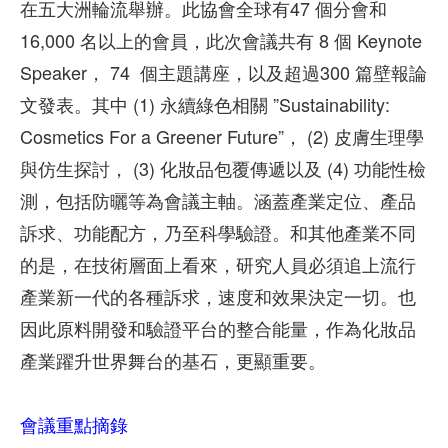
在五大洲輪流舉辦。此協會全球有47 個分會和
16,000 名以上的會員，此次會議共有 8 個 Keynote
Speaker， 74 個主題講座，以及超過300 篇壁報論
文發表。其中 (1) 永續綠色相關 ”Sustainability:
Cosmetics For a Greener Future”， (2) 皮膚生理學
與仿生探討， (3) 化妝品包覆傳遞以及 (4) 功能性檢
測，包括防曬等為會議主軸。涵蓋產業定位、產品
訴求、功能配方，乃至科學驗證。和其他產業不同
的是，在技術層面上看來，研究人員必須追上流行
產業新一代的各種訴求，速度和效果決定一切。也
因此原料開發和驗證平台的整合能量，作為化妝品
產業躍升世界舞台的基石，更顯重要。
會議重點摘錄