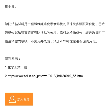
用器具。
該防沾黏材料是一種纖維經過化學修飾後的果凍狀多醣類聚合物，已透
過動物試驗證實確實有防沾黏的效果。原料為植物成分，經過數日即可
被生物體內吸收，不需另外取出，預計2020年之前要付諸實用化。
資料來源：
1.化學工業日報
2.
http://www.teijin.co.jp/news/2013/jbd130919_55.html
加入會員