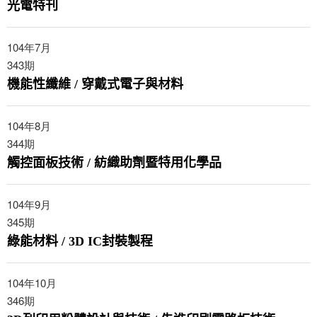
光電特刊
104年7月
343
期
機能性纖維 / 穿戴式電子與材料
104年8月
344
期
觸控面板技術 / 紡織助劑暨特用化學品
104年9月
345
期
綠能材料 / 3D IC封裝製程
104年10月
346
期