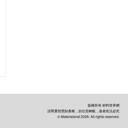
版權所有 材料世界網
請尊重智慧財產權，勿任意轉載，違者依法必究
© Materialsnet 2026. All rights reserved.