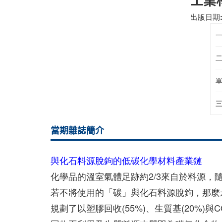
工業材
出版日期: 2
一
二
當期雜誌簡介
與化石料源脫鉤的低碳化學材料產業鏈
化學品的溫室氣體足跡約2/3來自於料源，
若不將使用的「碳」與化石料源脫鉤，那麼永
規劃了以塑膠回收(55%)、生質基(20%)與C