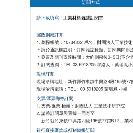
訂閱方式
請下載填寫：
工業材料雜誌訂閱單
郵政劃撥訂閱
1. 劃撥帳號：10734822 戶名：財團法人工
＊請於通訊欄註明：訂閱雜誌種類、訂閱期間起迄
＊發票及期刊寄達時間：大約劃撥後3~5日(不含假
2. 訂閱查詢：TEL:03-5918205 聯絡人：葉瑞鳳小
現場訂閱
現場洽購地址：新竹縣竹東鎮中興路4段195號77
現場洽購電話：TEL：03-5918205 葉瑞鳳 小姐
支票/匯票郵寄訂閱
1. 支票/匯票 抬頭：財團法人 工業技術研究院
2. 請將訂閱單與票據一同寄至
新竹縣竹東鎮中興路四段195號77館B12 工業
銀行直接匯款或ATM轉帳訂閱