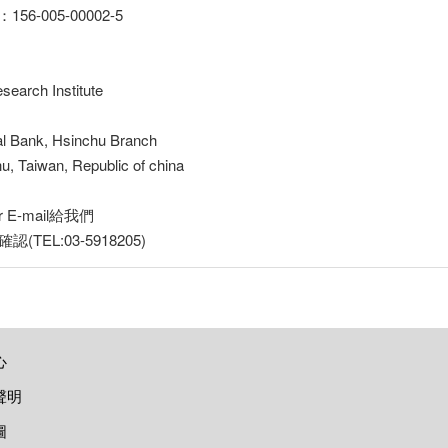
-005-00002-5
earch Institute
 Bank, Hsinchu Branch
 Taiwan, Republic of china
E-mail給我們
認(TEL:03-5918205)
心
聲明
圖