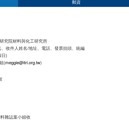
郵資
業技術研究院材料與化工研究所
、收件人姓名/地址、電話、發票抬頭、統編
日)
姐(
meggie@itri.org.tw
)
館
材料雜誌葉小姐收