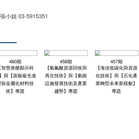
張小姐 03-5915351
460期
458期
457期
【智慧座艙顯示科
【氫氟酸資源回收與
【海淡低碳化與資源
】與【面板級先進
再生技術】與【氫能
化技術】與【石化產
封裝金屬化材料技
設施發展技術及產業
業轉型未來新樣貌】
術】專題
趨勢】專題
專題