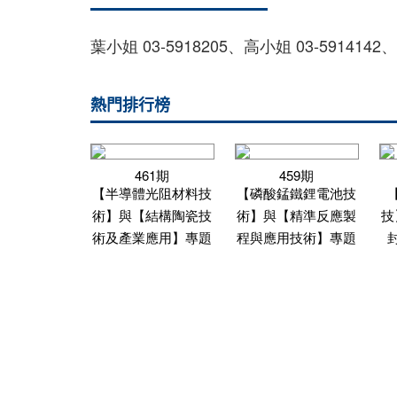
葉小姐 03-5918205、高小姐 03-5914142、
熱門排行榜
461期
459期
【半導體光阻材料技
【磷酸錳鐵鋰電池技
術】與【結構陶瓷技
術】與【精準反應製
技
術及產業應用】專題
程與應用技術】專題