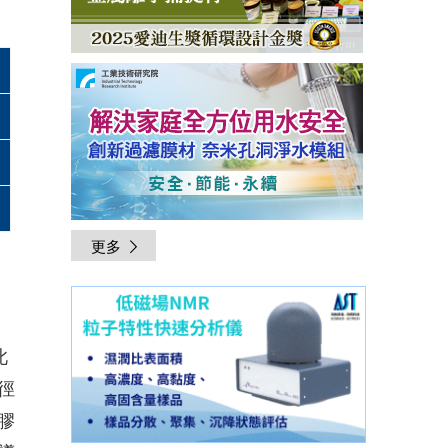
更多
此
徑
膠