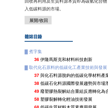
回收再利用及生質料源本質即為碳氫化合物
入低碳料源的市場。
展開/收回
雜誌目錄
▓
煮字集
伊隆馬斯克和材料科技創新
36
▓
取代化石原料的低碳化工產業技術與發展
與化石料源脫鉤的低碳化學材料產
37
低碳石化料源國際發展趨勢與市場
38
廢塑膠熱裂解結合重組反應轉化為
49
塑膠裂解轉化輕油技術發展
58
低碳生質材料木質素應用發展
68