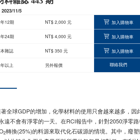
料雜誌 443 期
023/11/5
年12期
NT$ 2,000 元
加入購物車
年24期
NT$ 4,000 元
加入購物車
單本雜誌
NT$ 350 元
加入購物車
聯絡我們
三年以上
另外報價
隨著全球GDP的增加，化學材料的使用只會越來越多，因
遠不會有淨零的一天。在RCI報告中，針對2050淨零路
O
轉換(25%)的料源來取代化石碳源的情境。其中，廢塑
2