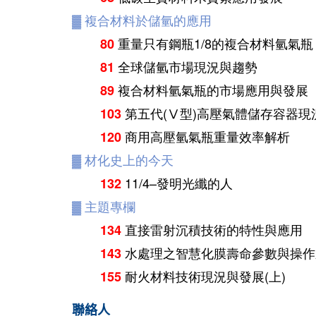
▓
複合材料於儲氫的應用
重量只有鋼瓶1/8的複合材料氫氣瓶
80
全球儲氫市場現況與趨勢
81
複合材料氫氣瓶的市場應用與發展
89
第五代(Ⅴ型)高壓氣體儲存容器現
103
商用高壓氫氣瓶重量效率解析
120
▓
材化史上的今天
11/4–發明光纖的人
132
▓
主題專欄
直接雷射沉積技術的特性與應用
134
水處理之智慧化膜壽命參數與操作
143
耐火材料技術現況與發展(上)
155
聯絡人