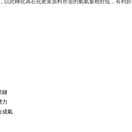
，以此轉化為石化產業原料所需的氫氣量相對低，有利於
業鏈
潛力
合成氣