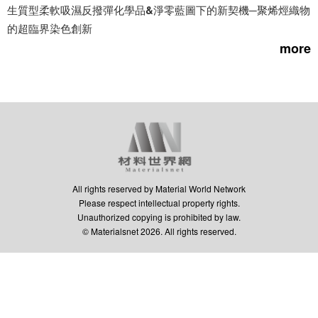
生質型柔軟吸濕反撥彈化學品&淨零藍圖下的新契機─聚烯烴織物
的超臨界染色創新
more
All rights reserved by Material World Network
Please respect intellectual property rights.
Unauthorized copying is prohibited by law.
© Materialsnet 2026. All rights reserved.