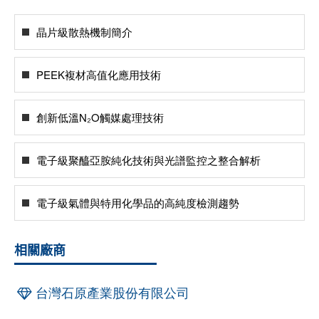
晶片級散熱機制簡介
PEEK複材高值化應用技術
創新低溫N₂O觸媒處理技術
電子級聚醯亞胺純化技術與光譜監控之整合解析
電子級氣體與特用化學品的高純度檢測趨勢
相關廠商
台灣石原產業股份有限公司