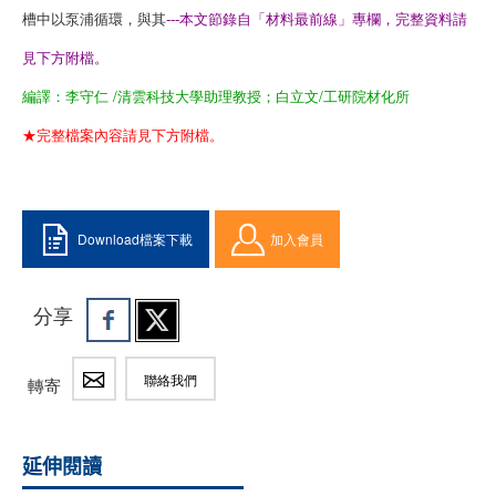
槽中以泵浦循環，與其
---本文節錄自「材料最前線」專欄，完整資料請
見下方附檔。
編譯：
李守仁 /清雲科技大學助理教授；白立文/工研院材化所
★完整檔案內容請見下方附檔。
Download檔案下載
加入會員
分享
聯絡我們
轉寄
延伸閱讀