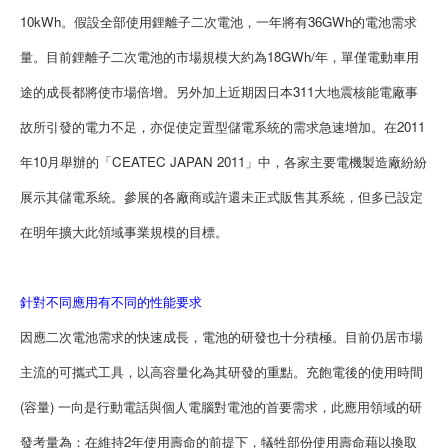
10kWh。假設全部使用鋰離子二次電池，一年將有36GWh的電池需求
量。目前鋰離子二次電池的市場規模大約為18GWh/年，單僅電動車用
途的成長都將使市場倍增。另外加上近期因日本311大地震核能電廠事
故所引發的電力不足，亦促使定置型儲電系統的需求急速增加。在2011
年10月舉辦的「CEATEC JAPAN 2011」中，各家主要電機製造廠紛紛
展示其儲電系統。參展的各廠商或許還未正式販售其系統，但多已設定
在明年擴大此領域事業規模的目標。
針對不同應用有不同的性能要求
因應二次電池需求的快速成長，電池的研發也十分積極。目前仍居市場
主流的可攜式工具，以高容量化為其研發的重點。充飽電後的使用時間
(容量) 一向是行動電話與個人電腦對電池的首要需求，此應用領域的研
發考量為：在維持2年使用壽命的前提下，犠牲部份使用壽命藉以換取