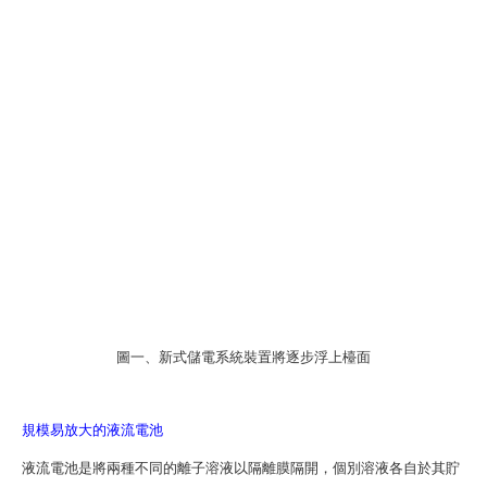
圖一、新式儲電系統裝置將逐步浮上檯面
規模易放大的液流電池
液流電池是將兩種不同的離子溶液以隔離膜隔開，個別溶液各自於其貯