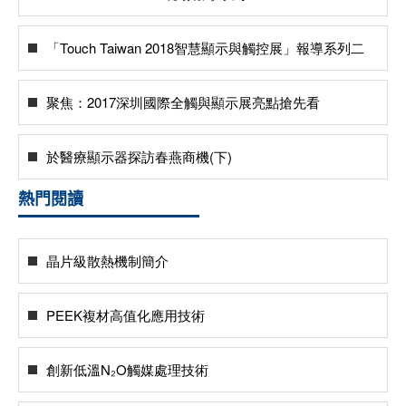
「Touch Taiwan 2018智慧顯示與觸控展」報導系列二
聚焦：2017深圳國際全觸與顯示展亮點搶先看
於醫療顯示器探訪春燕商機(下)
熱門閱讀
晶片級散熱機制簡介
PEEK複材高值化應用技術
創新低溫N₂O觸媒處理技術