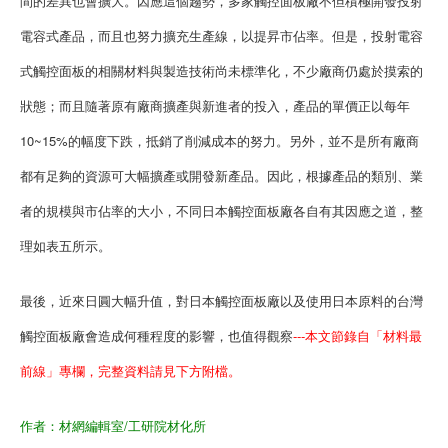
間的差異也會擴大。因應這個趨勢，多家觸控面板廠不但積極開發投射
電容式產品，而且也努力擴充生產線，以提昇市佔率。但是，投射電容
式觸控面板的相關材料與製造技術尚未標準化，不少廠商仍處於摸索的
狀態；而且隨著原有廠商擴產與新進者的投入，產品的單價正以每年
10~15%的幅度下跌，抵銷了削減成本的努力。另外，並不是所有廠商
都有足夠的資源可大幅擴產或開發新產品。因此，根據產品的類別、業
者的規模與市佔率的大小，不同日本觸控面板廠各自有其因應之道，整
理如表五所示。
最後，近來日圓大幅升值，對日本觸控面板廠以及使用日本原料的台灣
觸控面板廠會造成何種程度的影響，也值得觀察
---本文節錄自「材料最
前線」專欄，完整資料請見下方附檔。
作者：
材網編輯室/工研院材化所